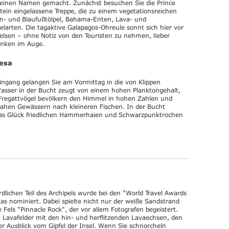
l" einen Namen gemacht. Zunächst besuchen Sie die Prince
estein eingelassene Treppe, die zu einem vegetationsreichen
en- und Blaufußtölpel, Bahama-Enten, Lava- und
rten. Die tagaktive Galapagos-Ohreule sonnt sich hier vor
elsen – ohne Notiz von den Touristen zu nehmen, lieber
finken im Auge.
vesa
ngang gelangen Sie am Vormittag in die von Klippen
sser in der Bucht zeugt von einem hohen Planktongehalt,
 Fregattvögel bevölkern den Himmel in hohen Zahlen und
ahen Gewässern nach kleineren Fischen. In der Bucht
as Glück friedlichen Hammerhaien und Schwarzpunktrochen
dlichen Teil des Archipels wurde bei den "World Travel Awards
s nominiert. Dabei spielte nicht nur der weiße Sandstrand
 Fels "Pinnacle Rock", der vor allem Fotografen begeistert.
 Lavafelder mit den hin- und herflitzenden Lavaechsen, den
er Ausblick vom Gipfel der Insel. Wenn Sie schnorcheln