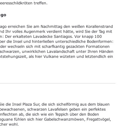
eresschildkröten treffen.
ago
iago erreichen Sie am Nachmittag den weißen Korallenstrand
nd Ihr volles Augenmerk verdient hätte, wird Sie der Tag mit
: Der erkalteten Lavadecke Santiagos. Vor knapp 100
ber die Insel und hinterließen unterschiedliche Bodenformen:
lder wechseln sich mit scharfkantig gezackten Formationen
 schwarzen, unwirklichen Lavalandschaft unter Ihren Händen
ntstehungszeit, als hier Vulkane wüteten und letztendlich ein
 die Insel Plaza Sur, die sich sichelförmig aus dem blauen
bewachsenen, schwarzen Lavafelsen geben ein perfektes
lechten ab, die sich wie ein Teppich über den Boden
eguane fühlen sich hier Gabelschwanzmöwen, Fregattvögel,
cher wohl.