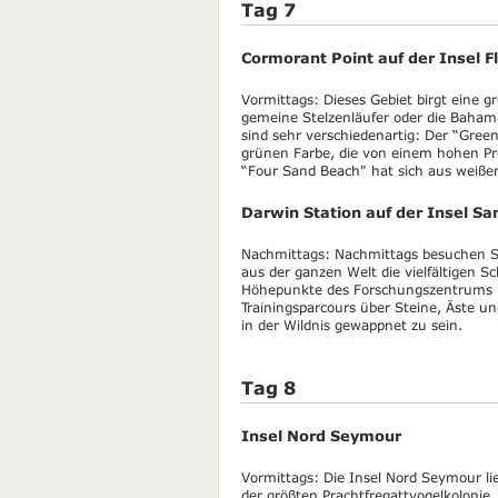
Tag 7
Cormorant Point auf der Insel F
Vormittags: Dieses Gebiet birgt eine 
gemeine Stelzenläufer oder die Baham
sind sehr verschiedenartig: Der “Gree
grünen Farbe, die von einem hohen Pro
“Four Sand Beach" hat sich aus weißen
Darwin Station auf der Insel Sa
Nachmittags: Nachmittags besuchen Sie
aus der ganzen Welt die vielfältigen S
Höhepunkte des Forschungszentrums is
Trainingsparcours über Steine, Äste u
in der Wildnis gewappnet zu sein.
Tag 8
Insel Nord Seymour
Vormittags: Die Insel Nord Seymour lieg
der größten Prachtfregattvogelkoloni