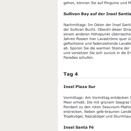
gehen, können Sie auf Pinguine und Me
Sullivan Bay auf der Insel Santi
Nachmittags: Im Osten der Insel Sant
der Sullivan Bucht. Obwohl dieser Stra
einem anderen Höhepunkt überraschen
Jahren flossen hier Lavaströme quer ü
geflochtene und fadenziehende Lavafe
ab. Spüren Sie die warmen Steine der
und versetzen Sie sich zurück in die E
Paradies schufen.
Tag 4
Insel Plaza Sur
Vormittags: Am Vormittag entdecken Sie
Meer erhebt. Die mit grünem Seegras 
Pendant zu den roten Sesuvium-Mattenf
erstrecken. Neben gelb-braunen Landl
Tropikvögel, Nazcatölpel und Sturmtau
Insel Santa Fé