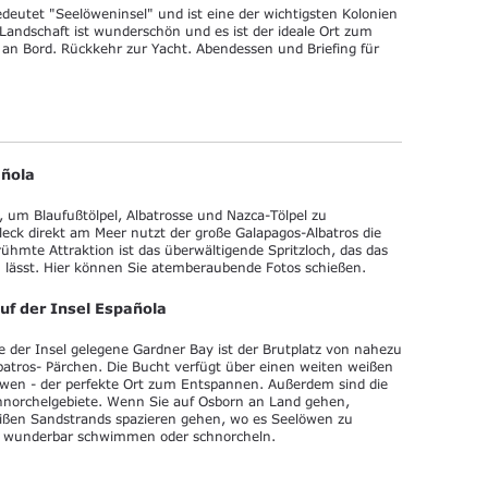
eutet "Seelöweninsel" und ist eine der wichtigsten Kolonien
Landschaft ist wunderschön und es ist der ideale Ort zum
an Bord. Rückkehr zur Yacht. Abendessen und Briefing für
añola
, um Blaufußtölpel, Albatrosse und Nazca-Tölpel zu
eck direkt am Meer nutzt der große Galapagos-Albatros die
rühmte Attraktion ist das überwältigende Spritzloch, das das
n lässt. Hier können Sie atemberaubende Fotos schießen.
uf der Insel Española
e der Insel gelegene Gardner Bay ist der Brutplatz von nahezu
batros- Pärchen. Die Bucht verfügt über einen weiten weißen
löwen - der perfekte Ort zum Entspannen. Außerdem sind die
chnorchelgebiete. Wenn Sie auf Osborn an Land gehen,
ißen Sandstrands spazieren gehen, wo es Seelöwen zu
er wunderbar schwimmen oder schnorcheln.