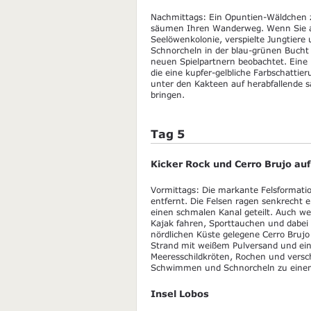
Nachmittags: Ein Opuntien-Wäldchen z
säumen Ihren Wanderweg. Wenn Sie a
Seelöwenkolonie, verspielte Jungtiere 
Schnorcheln in der blau-grünen Bucht
neuen Spielpartnern beobachtet. Eine 
die eine kupfer-gelbliche Farbschattie
unter den Kakteen auf herabfallende sa
bringen.
Tag 5
Kicker Rock und Cerro Brujo auf
Vormittags: Die markante Felsformati
entfernt. Die Felsen ragen senkrecht
einen schmalen Kanal geteilt. Auch w
Kajak fahren, Sporttauchen und dabei 
nördlichen Küste gelegene Cerro Bru
Strand mit weißem Pulversand und eine
Meeresschildkröten, Rochen und versch
Schwimmen und Schnorcheln zu einem
Insel Lobos