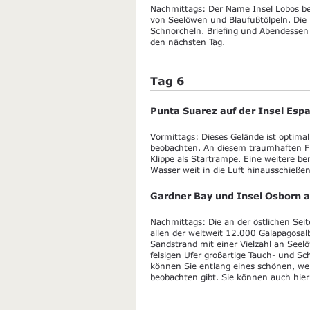
Nachmittags: Der Name Insel Lobos bed
von Seelöwen und Blaufußtölpeln. Die 
Schnorcheln. Briefing und Abendessen 
den nächsten Tag.
Tag 6
Punta Suarez auf der Insel Esp
Vormittags: Dieses Gelände ist optimal
beobachten. An diesem traumhaften Fl
Klippe als Startrampe. Eine weitere be
Wasser weit in die Luft hinausschieße
Gardner Bay und Insel Osborn a
Nachmittags: Die an der östlichen Seit
allen der weltweit 12.000 Galapagosal
Sandstrand mit einer Vielzahl an See
felsigen Ufer großartige Tauch- und S
können Sie entlang eines schönen, we
beobachten gibt. Sie können auch hi