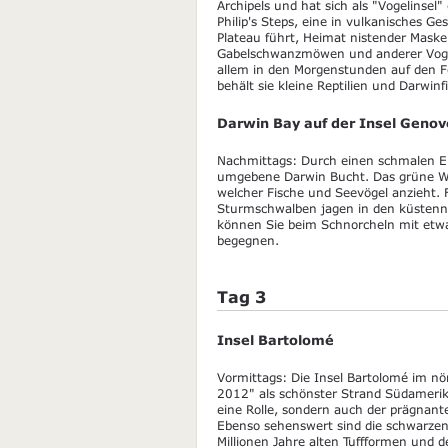
Archipels und hat sich als "Vogelinse
Philip's Steps, eine in vulkanisches G
Plateau führt, Heimat nistender Mask
Gabelschwanzmöwen und anderer Vogela
allem in den Morgenstunden auf den F
behält sie kleine Reptilien und Darwin
Darwin Bay auf der Insel Geno
Nachmittags: Durch einen schmalen Ei
umgebene Darwin Bucht. Das grüne Wa
welcher Fische und Seevögel anzieht.
Sturmschwalben jagen in den küstenn
können Sie beim Schnorcheln mit etw
begegnen.
Tag 3
Insel Bartolomé
Vormittags: Die Insel Bartolomé im nör
2012" als schönster Strand Südamerika
eine Rolle, sondern auch der prägnante
Ebenso sehenswert sind die schwarzen
Millionen Jahre alten Tuffformen und d