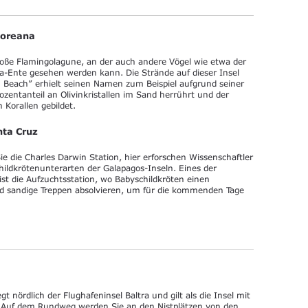
loreana
große Flamingolagune, an der auch andere Vögel wie etwa der
a-Ente gesehen werden kann. Die Strände auf dieser Insel
n Beach” erhielt seinen Namen zum Beispiel aufgrund seiner
zentanteil an Olivinkristallen im Sand herrührt und der
 Korallen gebildet.
nta Cruz
 die Charles Darwin Station, hier erforschen Wissenschaftler
childkrötenunterarten der Galapagos-Inseln. Eines der
t die Aufzuchtsstation, wo Babyschildkröten einen
nd sandige Treppen absolvieren, um für die kommenden Tage
t nördlich der Flughafeninsel Baltra und gilt als die Insel mit
e. Auf dem Rundweg werden Sie an den Nistplätzen von den