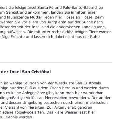
iert die felsige Insel Santa Fé und Palo-Santo-Bäumchen
m Sandstrand ankommen, landen Sie inmitten einer
und faulenzende Mütter liegen hier Flosse an Flosse. Beim
 werden Sie vor allem von Jungtieren auf der Suche nach
Besonderheit der Insel sind die endemischen Landleguane,
rung aufweisen. Die mitunter recht dickbäuchigen Tiere warten
ftige Früchte und lassen sich dabei nicht aus der Ruhe
 der Insel San Cristóbal
on ist wenige Stunden von der Westküste San Cristóbals
 einige hundert Fuß aus dem Ozean heraus und werden durch
enn es keine Anlegeplätze gibt, kann man hier wunderbar
die großartige Vielfalt an Meeresleben bewundern. Der an der
jo und dessen Umgebung bestechen durch einen malerischen
r Vielzahl von Tierarten. Zur Artenvielfalt gehören
iedene Tölpelvogelarten. Das klare Wasser lässt hier
 Erlebnis werden.