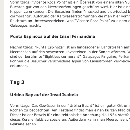
Vormittags: “Vicente Roca Point” ist ein Überrest von einem alten Vu
Buchten gut von den Meeresströmungen geschützt wird. Hier ist eine 
Klippen zu erkunden. Die Besucher finden “masked and blue-footed bo
cormorants”. Aufgrund der Kaltwasserströmungen die man hier vorfind
Reichtum an Unterwasserleben, was “Vicente Roca Point” zu einem de
Galapagos macht.
Punta Espinoza auf der Insel Fernandina
Nachmittags: “Punta Espinoza” ist ein langezogener Landstreifen au
Meerechsen auf den schwarzen Lavasteinen in der Sonne wärmen. We
sind der berühmte “flightless cormorant”, Galapagos Pinguine, Peli
können die Besucher verschiedene Typen von Lavaströmen vergleic
erkunden.
Tag 3
Urbina Bay auf der Insel Isabela
Vormittags: Das Gewässer in der “Urbina Bucht” ist ein guter Ort u
Rochen zu beobachten. Am Festland findet man einen kurzen Pfad der 
Dieser ist der Beweis für eine tektonische Anhebung die 1954 stattfa
dieses Korallenfelds zu spazieren. Außerdem kann man Meerechsen, “
Pelikane sehen.