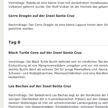
Vormittags: Rabida ist eine kleine Insel mit dunkelrotem Korallensand
Vulkanen geformt wurde. Der Wolf-Vulkan ist der höchste des gesam
Cerro Dragón auf der Insel Santa Cruz
Nachmittags: Der Cerro Dragón ist eine kleine Lagune hinter dem St
gesichtet werden.
Tag 8
Black Turtle Cove auf der Insel Santa Cruz
Vormittags: Die Black Turtle Bucht befindet sich im nördlichen Teil de
Einbuchtung ist von Mangrovenwäldern umgeben und nur mit einem S
seichte Bucht dient als sicherer Ort für junge Meeresflora und -fauna
Schwarz- und Weiβspitzenhaie, Meeresschildkröten und eine Bandbre
beobachten.
Las Bachas auf der Insel Santa Cruz
Nachmittags: Der Badestrand Las Bachas liegt an der Nordküste der I
wenigen Überbleibsel der U.S.amerikanischen Präsenz auf den Galáp
zweiten Weltkrieges ist hier ein schwimmender Landungssteg zu se
Flamingos, rote Klippenkrabben, Einsiedlerkrebse, schwarze Stelzen