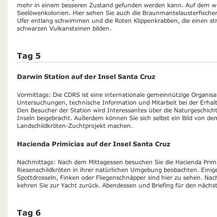
mehr in einem besseren Zustand gefunden werden kann. Auf dem we
Seelöwenkolonien. Hier sehen Sie auch die Braunmantelausterfischer
Ufer entlang schwimmen und die Roten Klippenkrabben, die einen st
schwarzen Vulkansteinen bilden.
Tag 5
Darwin Station auf der Insel Santa Cruz
Vormittags: Die CDRS ist eine internationale gemeinnützige Organisat
Untersuchungen, technische Information und Mitarbeit bei der Erhalt
Den Besucher der Station wird Interessantes über die Naturgeschich
Inseln beigebracht. Außerdem können Sie sich selbst ein Bild von de
Landschildkröten-Zuchtprojekt machen.
Hacienda Primicias auf der Insel Santa Cruz
Nachmittags: Nach dem Mittagessen besuchen Sie die Hacienda Primi
Riesenschildkröten in ihrer natürlichen Umgebung beobachten. Einig
Spottdrosseln, Finken oder Fliegenschnäpper sind hier zu sehen. Na
kehren Sie zur Yacht zurück. Abendessen und Briefing für den nächst
Tag 6