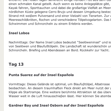
einen schmalen Kanal geteilt. Auch wenn es keine Anlegeplätze gibt
Kayak fahren, Sporttauchen und dabei die großartige Vielfalt an Me
nördlichen Küste gelegene Cerro Brujo und dessen Umgebung bestec
Strand mit weiβem Pulversand und einer Vielzahl von Tierarten. Zur 
Meeresschildkröten, Rochen und verschiedene Tölpelvogelarten. Das k
Schwimmen und Schnorcheln zu einem Erlebnis werden.
Insel Lobos
Nachmittags: Der Name Insel Lobos bedeutet "Seelöweninsel" und ist
von Seelöwen und Blaufußtölpeln. Die Landschaft ist wunderschön und
Schnorcheln. Briefing und Abendessen an Bord. Rückkehr zur Yacht.
Tag 13
Punta Suarez auf der Insel Española
Vormittags: Dieses Gelände ist optimal, um Blaufuβtölpel, Albatrosse
beobachten. An diesem traumhaften Fleck direkt am Meer nutzt der g
Klippe als Startrampe. Eine weitere berühmte Attraktion ist das über
Wasser weit in die Luft hinausschieβen lässt. Hier können Sie atemb
Gardner Bay und Insel Osborn auf der Insel Española