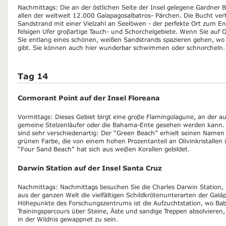
Nachmittags: Die an der östlichen Seite der Insel gelegene Gardner B
allen der weltweit 12.000 Galapagosalbatros- Pärchen. Die Bucht ve
Sandstrand mit einer Vielzahl an Seelöwen - der perfekte Ort zum E
felsigen Ufer groβartige Tauch- und Schorchelgebiete. Wenn Sie auf
Sie entlang eines schönen, weißen Sandstrands spazieren gehen, w
gibt. Sie können auch hier wunderbar schwimmen oder schnorcheln.
Tag 14
Cormorant Point auf der Insel Floreana
Vormittags: Dieses Gebiet birgt eine groβe Flamingolagune, an der a
gemeine Stelzenläufer oder die Bahama-Ente gesehen werden kann. D
sind sehr verschiedenartig: Der “Green Beach” erhielt seinen Namen
grünen Farbe, die von einem hohen Prozentanteil an Olivinkristallen
“Four Sand Beach" hat sich aus weiβen Korallen gebildet.
Darwin Station auf der Insel Santa Cruz
Nachmittags: Nachmittags besuchen Sie die Charles Darwin Station, 
aus der ganzen Welt die vielfältigen Schildkrötenunterarten der Galá
Höhepunkte des Forschungszentrums ist die Aufzuchtstation, wo Bab
Trainingsparcours über Steine, Äste und sandige Treppen absolviere
in der Wildnis gewappnet zu sein.