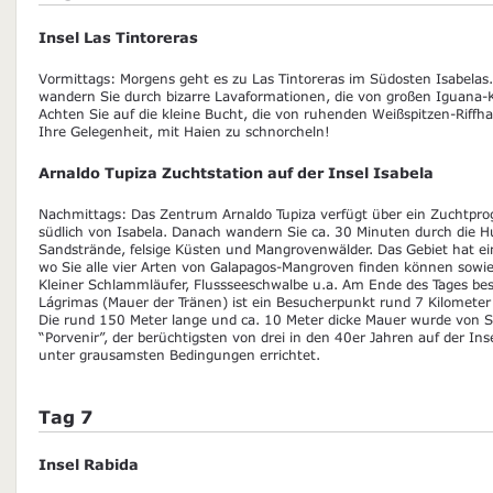
Insel Las Tintoreras
Vormittags: Morgens geht es zu Las Tintoreras im Südosten Isabela
wandern Sie durch bizarre Lavaformationen, die von großen Iguana-
Achten Sie auf die kleine Bucht, die von ruhenden Weißspitzen-Riffha
Ihre Gelegenheit, mit Haien zu schnorcheln!
Arnaldo Tupiza Zuchtstation auf der Insel Isabela
Nachmittags: Das Zentrum Arnaldo Tupiza verfügt über ein Zuchtpr
südlich von Isabela. Danach wandern Sie ca. 30 Minuten durch die Hu
Sandstrände, felsige Küsten und Mangrovenwälder. Das Gebiet hat 
wo Sie alle vier Arten von Galapagos-Mangroven finden können sowi
Kleiner Schlammläufer, Flussseeschwalbe u.a. Am Ende des Tages bes
Lágrimas (Mauer der Tränen) ist ein Besucherpunkt rund 7 Kilometer w
Die rund 150 Meter lange und ca. 10 Meter dicke Mauer wurde von St
“Porvenir”, der berüchtigsten von drei in den 40er Jahren auf der Ins
unter grausamsten Bedingungen errichtet.
Tag 7
Insel Rabida