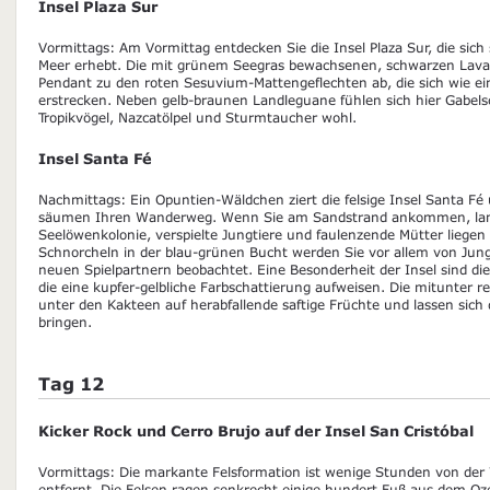
Insel Plaza Sur
Vormittags: Am Vormittag entdecken Sie die Insel Plaza Sur, die sich
Meer erhebt. Die mit grünem Seegras bewachsenen, schwarzen Lavaf
Pendant zu den roten Sesuvium-Mattengeflechten ab, die sich wie ei
erstrecken. Neben gelb-braunen Landleguane fühlen sich hier Gabe
Tropikvögel, Nazcatölpel und Sturmtaucher wohl.
Insel Santa Fé
Nachmittags: Ein Opuntien-Wäldchen ziert die felsige Insel Santa 
säumen Ihren Wanderweg. Wenn Sie am Sandstrand ankommen, land
Seelöwenkolonie, verspielte Jungtiere und faulenzende Mütter liegen 
Schnorcheln in der blau-grünen Bucht werden Sie vor allem von Jun
neuen Spielpartnern beobachtet. Eine Besonderheit der Insel sind d
die eine kupfer-gelbliche Farbschattierung aufweisen. Die mitunter r
unter den Kakteen auf herabfallende saftige Früchte und lassen sich
bringen.
Tag 12
Kicker Rock und Cerro Brujo auf der Insel San Cristóbal
Vormittags: Die markante Felsformation ist wenige Stunden von der 
entfernt. Die Felsen ragen senkrecht einige hundert Fuß aus dem O