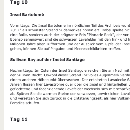
Tag 10
Insel Bartolomé
Vormittags: Die Insel Bartolome im nördlichen Teil des Archipels wur
2012" als schönster Strand Südamerikas nominiert. Dabei spielte ni
eine Rolle, sondern auch der prägnante Fels "Pinnacle Rock", der vor 
Ebenso sehenswert sind die schwarzen Lavafelder mit den hin- und h
Millionen Jahre alten Tuffformen und der Ausblick vom Gipfel der Ins
gehen, können Sie auf Pinguine und Meeresschildkröten treffen.
Sullivan Bay auf der Instel Santiago
Nachmittags: Im Osten der Insel Santiago erreichen Sie am Nachmit
der Sullivan Bucht. Obwohl dieser Strand Ihr volles Augenmerk verdie
einem anderen Höhepunkt überraschen: Der erkalteten Lavadecke S
Jahren flossen hier Lavaströme quer über die Insel und hinterließen
geflochtene und fadenziehende Lavafelder wechseln sich mit scharf
ab. Spüren Sie die warmen Steine der schwarzen, unwirklichen Lava
und versetzen Sie sich zurück in die Entstehungszeit, als hier Vulka
Paradies schufen.
Tag 11