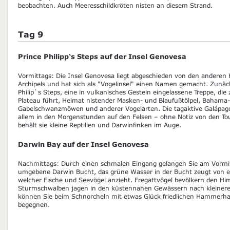
beobachten. Auch Meeresschildkröten nisten an diesem Strand.
Tag 9
Prince Philipp‘s Steps auf der Insel Genovesa
Vormittags: Die Insel Genovesa liegt abgeschieden von den anderen
Archipels und hat sich als "Vogelinsel" einen Namen gemacht. Zunäc
Philip`s Steps, eine in vulkanisches Gestein eingelassene Treppe, di
Plateau führt, Heimat nistender Masken- und Blaufußtölpel, Bahama
Gabelschwanzmöwen und anderer Vogelarten. Die tagaktive Galápagos
allem in den Morgenstunden auf den Felsen – ohne Notiz von den Tou
behält sie kleine Reptilien und Darwinfinken im Auge.
Darwin Bay auf der Insel Genovesa
Nachmittags: Durch einen schmalen Eingang gelangen Sie am Vormitt
umgebene Darwin Bucht, das grüne Wasser in der Bucht zeugt von 
welcher Fische und Seevögel anzieht. Fregattvögel bevölkern den H
Sturmschwalben jagen in den küstennahen Gewässern nach kleineren
können Sie beim Schnorcheln mit etwas Glück friedlichen Hammerh
begegnen.