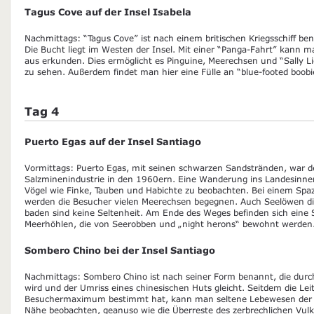
Tagus Cove auf der Insel Isabela
Nachmittags: “Tagus Cove” ist nach einem britischen Kriegsschiff be
Die Bucht liegt im Westen der Insel. Mit einer “Panga-Fahrt” kann m
aus erkunden. Dies ermöglicht es Pinguine, Meerechsen und “Sally L
zu sehen. Außerdem findet man hier eine Fülle an “blue-footed boobi
Tag 4
Puerto Egas auf der Insel Santiago
Vormittags: Puerto Egas, mit seinen schwarzen Sandstränden, war de
Salzminenindustrie in den 1960ern. Eine Wanderung ins Landesinnere
Vögel wie Finke, Tauben und Habichte zu beobachten. Bei einem Spaz
werden die Besucher vielen Meerechsen begegnen. Auch Seelöwen die
baden sind keine Seltenheit. Am Ende des Weges befinden sich eine 
Meerhöhlen, die von Seerobben und „night herons“ bewohnt werden
Sombero Chino bei der Insel Santiago
Nachmittags: Sombero Chino ist nach seiner Form benannt, die durch
wird und der Umriss eines chinesischen Huts gleicht. Seitdem die Lei
Besuchermaximum bestimmt hat, kann man seltene Lebewesen der G
Nähe beobachten, geanuso wie die Überreste des zerbrechlichen Vul