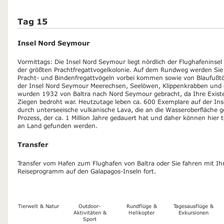
Tag 15
Insel Nord Seymour
Vormittags: Die Insel Nord Seymour liegt nördlich der Flughafeninsel B
der größten Prachtfregattvogelkolonie. Auf dem Rundweg werden Sie
Pracht- und Bindenfregattvögeln vorbei kommen sowie von Blaufußtöl
der Insel Nord Seymour Meerechsen, Seelöwen, Klippenkrabben und 
wurden 1932 von Baltra nach Nord Seymour gebracht, da Ihre Existe
Ziegen bedroht war. Heutzutage leben ca. 600 Exemplare auf der In
durch unterseeische vulkanische Lava, die an die Wasseroberfläche g
Prozess, der ca. 1 Million Jahre gedauert hat und daher können hier t
an Land gefunden werden.
Transfer
Transfer vom Hafen zum Flughafen von Baltra oder Sie fahren mit Ih
Reiseprogramm auf den Galapagos-Inseln fort.
Tierwelt & Natur
Outdoor-
Rundflüge &
Tagesausflüge &
Aktivitäten &
Helikopter
Exkursionen
Sport