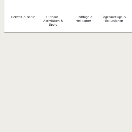
Tierwelt & Natur
Outdoor-
Rundflüge &
Tagesausflüge &
Aktivitäten &
Helikopter
Exkursionen
Sport