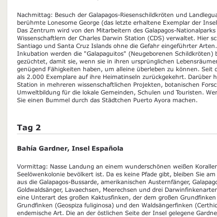
Nachmittag: Besuch der Galapagos-Riesenschildkröten und Landleg
berühmte Lonesome George (das letzte erhaltene Exemplar der Insel 
Das Zentrum wird von den Mitarbeitern des Galapagos-Nationalpark
Wissenschaftlern der Charles Darwin Station (CDS) verwaltet. Hier sc
Santiago und Santa Cruz Islands ohne die Gefahr eingeführter Arten
Inkubation werden die "Galapaguitos" (Neugeborenen Schildkröten) b
gezüchtet, damit sie, wenn sie in ihren ursprünglichen Lebensräume
genügend Fähigkeiten haben, um alleine überleben zu können. Seit
als 2.000 Exemplare auf ihre Heimatinseln zurückgekehrt. Darüber h
Station in mehreren wissenschaftlichen Projekten, botanischen Fors
Umweltbildung für die lokale Gemeinden, Schulen und Touristen. Wen
Sie einen Bummel durch das Städtchen Puerto Ayora machen.
Tag 2
Bahía Gardner, Insel Española
Vormittag: Nasse Landung an einem wunderschönen weißen Korallens
Seelöwenkolonie bevölkert ist. Da es keine Pfade gibt, bleiben Sie a
aus die Galapagos-Bussarde, amerikanischen Austernfänger, Galapago
Goldwaldsänger, Lavaechsen, Meerechsen und drei Darwinfinkenarten:
eine Unterart des großen Kaktusfinken, der dem großen Grundfinken 
Grundfinken (Geospiza fuliginosa) und den Waldsängerfinken (Certhid
endemische Art. Die an der östlichen Seite der Insel gelegene Gardne