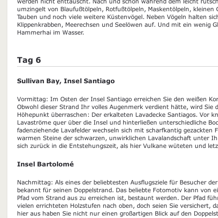
werden nicht enttäuscht. Nach und schon während dem leicht rutschi
umzingelt von Blaufußtölpeln, Rotfußtölpeln, Maskentölpeln, kleinen
Tauben und noch viele weitere Küstenvögel. Neben Vögeln halten sic
Klippenkrabben, Meerechsen und Seelöwen auf. Und mit ein wenig G
Hammerhai im Wasser.
Tag 6
Sullivan Bay, Insel Santiago
Vormittag: Im Osten der Insel Santiago erreichen Sie den weißen Kor
Obwohl dieser Strand Ihr volles Augenmerk verdient hätte, wird Sie 
Höhepunkt überraschen: Der erkalteten Lavadecke Santiagos. Vor kn
Lavaströme quer über die Insel und hinterließen unterschiedliche B
fadenziehende Lavafelder wechseln sich mit scharfkantig gezackten 
warmen Steine der schwarzen, unwirklichen Lavalandschaft unter I
sich zurück in die Entstehungszeit, als hier Vulkane wüteten und letz
Insel Bartolomé
Nachmittag: Als eines der beliebtesten Ausflugsziele für Besucher de
bekannt für seinen Doppelstrand. Das beliebte Fotomotiv kann von ei
Pfad vom Strand aus zu erreichen ist, bestaunt werden. Der Pfad füh
vielen errichteten Holzstufen nach oben, doch seien Sie versichert, d
hier aus haben Sie nicht nur einen großartigen Blick auf den Doppel