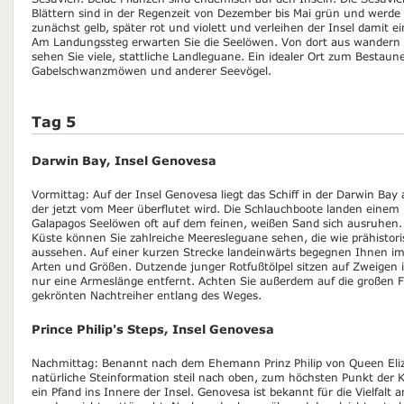
Blättern sind in der Regenzeit von Dezember bis Mai grün und werde 
zunächst gelb, später rot und violett und verleihen der Insel damit 
Am Landungssteg erwarten Sie die Seelöwen. Von dort aus wandern 
sehen Sie viele, stattliche Landleguane. Ein idealer Ort zum Bestau
Gabelschwanzmöwen und anderer Seevögel.
Tag 5
Darwin Bay, Insel Genovesa
Vormittag: Auf der Insel Genovesa liegt das Schiff in der Darwin Bay
der jetzt vom Meer überflutet wird. Die Schlauchboote landen einem
Galapagos Seelöwen oft auf dem feinen, weißen Sand sich ausruhen.
Küste können Sie zahlreiche Meeresleguane sehen, die wie prähistori
aussehen. Auf einer kurzen Strecke landeinwärts begegnen Ihnen im
Arten und Größen. Dutzende junger Rotfußtölpel sitzen auf Zweige
nur eine Armeslänge entfernt. Achten Sie außerdem auf die großen F
gekrönten Nachtreiher entlang des Weges.
Prince Philip's Steps, Insel Genovesa
Nachmittag: Benannt nach dem Ehemann Prinz Philip von Queen Eliza
natürliche Steinformation steil nach oben, zum höchsten Punkt der Kl
ein Pfand ins Innere der Insel. Genovesa ist bekannt für die Vielfalt a