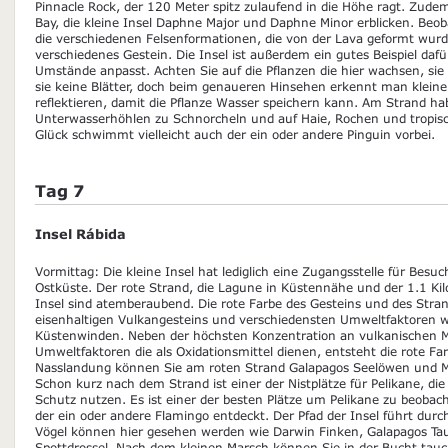
Pinnacle Rock, der 120 Meter spitz zulaufend in die Höhe ragt. Zude
Bay, die kleine Insel Daphne Major und Daphne Minor erblicken. Be
die verschiedenen Felsenformationen, die von der Lava geformt wurde
verschiedenes Gestein. Die Insel ist außerdem ein gutes Beispiel dafü
Umstände anpasst. Achten Sie auf die Pflanzen die hier wachsen, si
sie keine Blätter, doch beim genaueren Hinsehen erkennt man kleine
reflektieren, damit die Pflanze Wasser speichern kann. Am Strand hab
Unterwasserhöhlen zu Schnorcheln und auf Haie, Rochen und tropisch
Glück schwimmt vielleicht auch der ein oder andere Pinguin vorbei.
Tag 7
Insel Rábida
Vormittag: Die kleine Insel hat lediglich eine Zugangsstelle für Besuch
Ostküste. Der rote Strand, die Lagune in Küstennähe und der 1.1 Ki
Insel sind atemberaubend. Die rote Farbe des Gesteins und des Stran
eisenhaltigen Vulkangesteins und verschiedensten Umweltfaktoren 
Küstenwinden. Neben der höchsten Konzentration an vulkanischen
Umweltfaktoren die als Oxidationsmittel dienen, entsteht die rote Far
Nasslandung können Sie am roten Strand Galapagos Seelöwen und 
Schon kurz nach dem Strand ist einer der Nistplätze für Pelikane, die
Schutz nutzen. Es ist einer der besten Plätze um Pelikane zu beob
der ein oder andere Flamingo entdeckt. Der Pfad der Insel führt dur
Vögel können hier gesehen werden wie Darwin Finken, Galapagos Ta
Spottdrossel. Nach dem kleinen Marsch können Sie in der Bucht ta