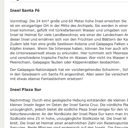
Insel Santa Fé
Vormittag: Die 24 km² große und 60 Meter hohe Insel erreichen Sie
ist ein einzigartiger Ort in der Mitte des Archipels. Sie werden in ein
Insel kommen, gefüllt mit türkisfarbenem Wasser und umgeben von e
Insel ist Heimat für viele Landbewohner, wie einer der Landechsen-Ar
dieser Insel und ernähren sich von den Früchten und Blättern der Ka
Zudem lebt hier eine große Seelöwen-Kolonie und Galapagos Falken
Köpfen kreisen. Wenn Sie Interesse haben, können Sie hier auch 
die Unterwasserwelt etwas zu erkunden. Hier tummeln sich Meeress
und verschiedene tropische Fische im Wasser. Wer nicht ins Wasser
Meerechsen, Galapagos Tauben oder Klippenkrabben beobachten.
Der Galapagos-Nationalpark hat ein vorübergehendes Schwimm-, Sch
in den Gewässern um Santa Fé angeordnet. Aber seien Sie versichert,
mit etwas ebenso Fantastischem ersetzen!
Insel Plaza Sur
Nachmittag: Durch eine geologische Hebung entstanden die kleinen In
kleinen Inseln liegen im Osten der Insel Santa Cruz. Die nördliche Pla
unzugänglich, jedoch bietet die südliche Plaza Insel einiges für den 
Naturbewunderer. An der Nordküste der Insel Plaza Sur kann man tr
Südküste eine 25 m hohe, unzugängliche Steilküste ist. Die Insel i
breit. Die Insel ist Heimat einer ansehnlichen Zahl von Riesenopunt
Sesuvien. Beide Pflanzen sind endemisch auf den Inseln. Die Sesuvi