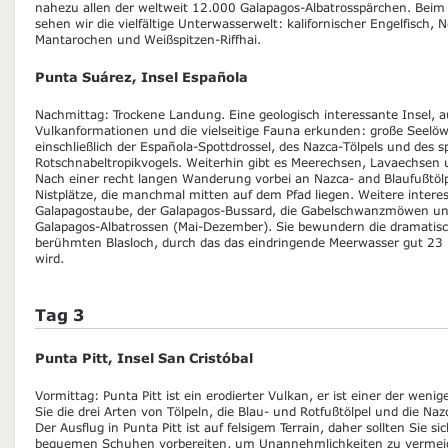
nahezu allen der weltweit 12.000 Galapagos-Albatrosspärchen. Be
sehen wir die vielfältige Unterwasserwelt: kalifornischer Engelfisch, 
Mantarochen und Weißspitzen-Riffhai.
Punta Suárez, Insel Española
Nachmittag: Trockene Landung. Eine geologisch interessante Insel, au
Vulkanformationen und die vielseitige Fauna erkunden: große Seelö
einschließlich der Española-Spottdrossel, des Nazca-Tölpels und des 
Rotschnabeltropikvogels. Weiterhin gibt es Meerechsen, Lavaechsen 
Nach einer recht langen Wanderung vorbei an Nazca- and Blaufußtölp
Nistplätze, die manchmal mitten auf dem Pfad liegen. Weitere interes
Galapagostaube, der Galapagos-Bussard, die Gabelschwanzmöwen und
Galapagos-Albatrossen (Mai-Dezember). Sie bewundern die dramatis
berühmten Blasloch, durch das das eindringende Meerwasser gut 23 Me
wird.
Tag 3
Punta Pitt, Insel San Cristóbal
Vormittag: Punta Pitt ist ein erodierter Vulkan, er ist einer der wen
Sie die drei Arten von Tölpeln, die Blau- und Rotfußtölpel und die N
Der Ausflug in Punta Pitt ist auf felsigem Terrain, daher sollten Sie s
bequemen Schuhen vorbereiten, um Unannehmlichkeiten zu vermeide