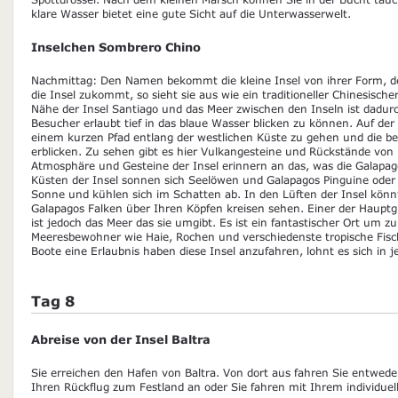
klare Wasser bietet eine gute Sicht auf die Unterwasserwelt.
Inselchen Sombrero Chino
Nachmittag: Den Namen bekommt die kleine Insel von ihrer Form,
die Insel zukommt, so sieht sie aus wie ein traditioneller Chinesischer 
Nähe der Insel Santiago und das Meer zwischen den Inseln ist dadur
Besucher erlaubt tief in das blaue Wasser blicken zu können. Auf der I
einem kurzen Pfad entlang der westlichen Küste zu gehen und die b
erblicken. Zu sehen gibt es hier Vulkangesteine und Rückstände von La
Atmosphäre und Gesteine der Insel erinnern an das, was die Galapag
Küsten der Insel sonnen sich Seelöwen und Galapagos Pinguine oder 
Sonne und kühlen sich im Schatten ab. In den Lüften der Insel könn
Galapagos Falken über Ihren Köpfen kreisen sehen. Einer der Hauptg
ist jedoch das Meer das sie umgibt. Es ist ein fantastischer Ort um 
Meeresbewohner wie Haie, Rochen und verschiedenste tropische Fisch
Boote eine Erlaubnis haben diese Insel anzufahren, lohnt es sich in 
Tag 8
Abreise von der Insel Baltra
Sie erreichen den Hafen von Baltra. Von dort aus fahren Sie entwed
Ihren Rückflug zum Festland an oder Sie fahren mit Ihrem individue