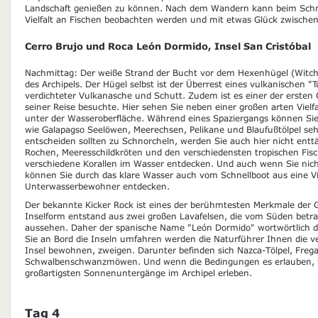
Landschaft genießen zu können. Nach dem Wandern kann beim Schno
Vielfalt an Fischen beobachten werden und mit etwas Glück zwische
Cerro Brujo und Roca León Dormido, Insel San Cristóbal
Nachmittag: Der weiße Strand der Bucht vor dem Hexenhügel (Witch H
des Archipels. Der Hügel selbst ist der Überrest eines vulkanischen "T
verdichteter Vulkanasche und Schutt. Zudem ist es einer der ersten 
seiner Reise besuchte. Hier sehen Sie neben einer großen arten Vielf
unter der Wasseroberfläche. Während eines Spaziergangs können Sie
wie Galapagso Seelöwen, Meerechsen, Pelikane und Blaufußtölpel se
entscheiden sollten zu Schnorcheln, werden Sie auch hier nicht ent
Rochen, Meeresschildkröten und den verschiedensten tropischen Fis
verschiedene Korallen im Wasser entdecken. Und auch wenn Sie nich
können Sie durch das klare Wasser auch vom Schnellboot aus eine Vi
Unterwasserbewohner entdecken.
Der bekannte Kicker Rock ist eines der berühmtesten Merkmale der G
Inselform entstand aus zwei großen Lavafelsen, die vom Süden betra
aussehen. Daher der spanische Name "León Dormido" wortwörtlich 
Sie an Bord die Inseln umfahren werden die Naturführer Ihnen die ve
Insel bewohnen, zweigen. Darunter befinden sich Nazca-Tölpel, Freg
Schwalbenschwanzmöwen. Und wenn die Bedingungen es erlauben, w
großartigsten Sonnenuntergänge im Archipel erleben.
Tag 4