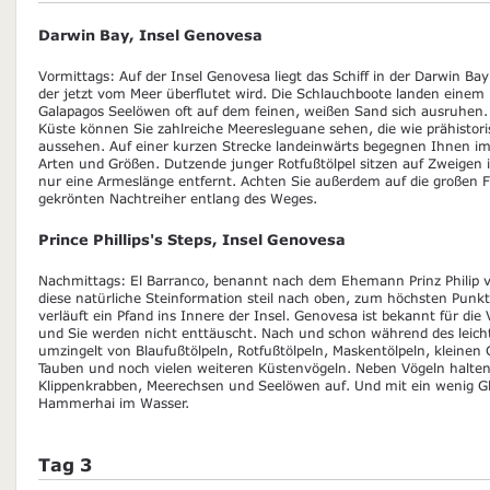
Darwin Bay, Insel Genovesa
Vormittags: Auf der Insel Genovesa liegt das Schiff in der Darwin Ba
der jetzt vom Meer überflutet wird. Die Schlauchboote landen einem
Galapagos Seelöwen oft auf dem feinen, weißen Sand sich ausruhen.
Küste können Sie zahlreiche Meeresleguane sehen, die wie prähistori
aussehen. Auf einer kurzen Strecke landeinwärts begegnen Ihnen im
Arten und Größen. Dutzende junger Rotfußtölpel sitzen auf Zweige
nur eine Armeslänge entfernt. Achten Sie außerdem auf die großen F
gekrönten Nachtreiher entlang des Weges.
Prince Phillips's Steps, Insel Genovesa
Nachmittags: El Barranco, benannt nach dem Ehemann Prinz Philip vo
diese natürliche Steinformation steil nach oben, zum höchsten Punkt 
verläuft ein Pfand ins Innere der Insel. Genovesa ist bekannt für die V
und Sie werden nicht enttäuscht. Nach und schon während des leicht
umzingelt von Blaufußtölpeln, Rotfußtölpeln, Maskentölpeln, kleinen
Tauben und noch vielen weiteren Küstenvögeln. Neben Vögeln halten
Klippenkrabben, Meerechsen und Seelöwen auf. Und mit ein wenig G
Hammerhai im Wasser.
Tag 3