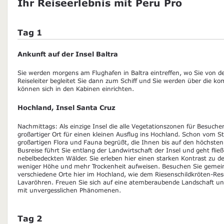
Ihr Reiseerlebnis mit Peru Pro
Tag 1
Ankunft auf der Insel Baltra
Sie werden morgens am Flughafen in Baltra eintreffen, wo Sie von 
Reiseleiter begleitet Sie dann zum Schiff und Sie werden über die 
können sich in den Kabinen einrichten.
Hochland, Insel Santa Cruz
Nachmittags: Als einzige Insel die alle Vegetationszonen für Besucher
großartiger Ort für einen kleinen Ausflug ins Hochland. Schon vom S
großartigen Flora und Fauna begrüßt, die Ihnen bis auf den höchsten 
Busreise führt Sie entlang der Landwirtschaft der Insel und geht flie
nebelbedeckten Wälder. Sie erleben hier einen starken Kontrast zu d
weniger Höhe und mehr Trockenheit aufweisen. Besuchen Sie gemein
verschiedene Orte hier im Hochland, wie dem Riesenschildkröten-Re
Lavaröhren. Freuen Sie sich auf eine atemberaubende Landschaft un
mit unvergesslichen Phänomenen.
Tag 2