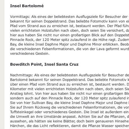
Insel Bartolomé
Vormittags: Als eines der beliebtesten Ausflugsziele für Besucher der
bekannt für seinen Doppelstrand. Das beliebte Fotomotiv kann von ei
Pfad vom Strand aus zu erreichen ist, bestaunt werden. Der Pfad füh
vielen errichteten Holzstufen nach oben, doch seien Sie versichert, d
hier aus haben Sie nicht nur einen großartigen Blick auf den Doppel
Pinnacle Rock, der 120 Meter spitz zulaufend in die Höhe ragt. Zude
Bay, die kleine Insel Daphne Major und Daphne Minor erblicken. Be
die verschiedenen Felsenformationen, die von der Lava geformt wurde
verschiedenes Gestein.
Bowditch Point, Insel Santa Cruz
Nachmittags: Als eines der beliebtesten Ausflugsziele für Besucher de
Bartolomé bekannt für seinen Doppelstrand. Das beliebte Fotomotiv k
über einen Pfad vom Strand aus zu erreichen ist, bestaunt werden. D
Kilometer mit vielen errichteten Holzstufen nach oben, doch seien Sie
Anstieg lohnt. Von hier aus haben Sie nicht nur einen großartigen Bl
sondern auch auf den Pinnacle Rock, der 120 Meter spitz zulaufend 
Sie von hier Sullivan Bay, die kleine Insel Daphne Major und Daphne
Sie auf Ihrem Rückweg die verschiedenen Felsenformationen, die vo
Tuffsteinkegel oder verschiedenes Gestein. Die Insel ist außerdem ein 
die Umwelt an ihre Umstände anpasst. Achten Sie auf die Pflanzen, 
aussehen, als hätten sie keine Blätter, doch beim genaueren Hinseh
Härchen, die das Licht reflektieren, damit die Pflanze Wasser speic