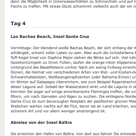
dann die Möglichkeit in Unterwasserhöhlen zu Schnorcheln und auf H
Fische zu treffen. Mit etwas Glück schwimmt vielleicht auch der ein o
Tag 4
Las Bachas Beach, Insel Santa Cruz
Vormittags: Der blendend weiße Bachas Beach, der sich entlang der K
schlängelt, scheint voller Leben zu sein. Aber auch die türkisfarben
Tuff-Kegel-Insel von Daphne Major ziehen die Blicke auf sich. Viel näh
Gezeitentümpeln zu Ihren Füßen, laufen die orange-roten Klippenkr
Untergrund des Basaltfelsens umher. Nach ein wenig Fußweg erreich
Dünen, die Heimat von verschiedenen Arten von Wat- und Küstenvögel
Schwarzhalsstelzen, Weißwangenspitzenten (oder Bahama-Enten) und
im Winter auf Galapagos überwintern, wie zum Beispiel Regenbrachvög
dieser Lagune auf. Sobald der Wasserstand sinkt und die Lagune in der
könnten Sie sogar auf einige amerikanische Flamingos treffen, die u
filtern, um nach Garnelen und Algen zu suchen. Die entlegene Nordw
Santa Cruz ist zum bevorzugten Nistplatz der pazifischen grünen Me
Weibchen warten nachts auf die Flut, bevor sie an Land kriechen, w
sicherere Art und vor allem weniger anstrengend ist.
Abreise von der Insel Baltra
Sie erreichen den Hafen von Baltra. Von dort aus fahren Sie entwed