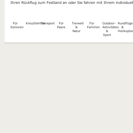
Ihren Rückflug zum Festland an oder Sie fahren mit Ihrem individue
Für
Kreuzfahrten
Transport
Für
Tierwelt
Für
Outdoor-
Rundflüge
Senioren
Paare
&
Familien
Aktivitäten
&
Natur
&
Helikopte
Sport