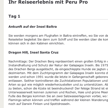
Ihr Reiseerlebnis mit Peru Pro
Tag 1
Ankunft auf der Insel Baltra
Sie werden morgens am Flughafen in Baltra eintreffen, wo Sie von 
Reiseleiter begleitet Sie dann zum Schiff und Sie werden über die 
können sich in den Kabinen einrichten.
Dragon Hill, Insel Santa Cruz
Nachmittags: Der Drachen Berg repräsentiert einen großen Erfolg in 
Instandhaltung und Schutz der Natur der Galapagos Inseln. Bis 1975
des Drachen Bergs ausgelöscht, da eingeschleppte Hunde sie jagten u
dezimierten. Mit dem Zuchtprogramm der Galapagos Inseln konnte die
werden und schon 1991 wurde die letzte in Gefangenschaft geborene 
entlassen. Seither kontrollieren die Zuchtstationen Populationen und
Arten so gut wie möglich wiederherzustellen und zu unterstützen. Abe
zu bieten, schon die Küste ist beeindruckend! Der felsige Strand ist 
Unterwasserwelt kennen zulernen und Rochen, Haie und grüne Meer
Fuße des Berges kommen Sie an zwei Salzwasserlagunen vorbei, wo 
Flamingo sehen können und treffen während der kleinen Wanderung 
noch auf Darwin Finken und Spottdrosseln.