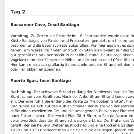
Tag 2
Buccaneer Cove, Insel Santiago
Vormittag: Zu Zeiten der Piraterie im 16. Jahrhundert wurde diese H
Küste Santiagos von Piraten und Freibeutern genutzt, um hier zu ras
besorgen und die Essensvorräte aufzufüllen. Von hier aus biet es sic
gehen, um Wasser zu finden und Schildkröten als Proviant auf das Sch
gut geschützt und unentdeckt in der Höhle stand. Heutzutage nisten
Vogelarten an den Klippen der Höhle und kreisen in den Lüften über 
Hier kann man auch großartig Schnorcheln und am Strand mit dem 
oder Fellrobben entspannen.
Puerto Egas, Insel Santiago
Nachmittag: Der schwarze Strand entlang der Nordwestküste der Insel
Sicht, schon vom Schiff aus. Nach der Ankunft am Strand landen zw
ein. Der eine führt Sie entlang der Küste zu "Fellrobben Grotte", hie
und ruhen sie sich auf den Kühlen Steinen der Küste von der starken
dafür einen exzellenten Ort und die umliegenden Becken der Flut zi
nach Futter suchen. Der zweite Pfad führt Sie zum Pan de Azucar Vulk
verantwortlich, dass der Strand schwarz gefärbt ist. Der Krater des V
gefüllt, der bei heißem Wetter austrocknet und eine trockene Salzlan
1928 und 1930 überlegte man eine Salz-Mine anzulegen, jedoch ent