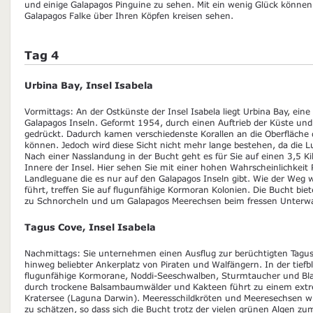
und einige Galapagos Pinguine zu sehen. Mit ein wenig Glück könne
Galapagos Falke über Ihren Köpfen kreisen sehen.
Tag 4
Urbina Bay, Insel Isabela
Vormittags: An der Ostkünste der Insel Isabela liegt Urbina Bay, ein
Galapagos Inseln. Geformt 1954, durch einen Auftrieb der Küste u
gedrückt. Dadurch kamen verschiedenste Korallen an die Oberfläche
können. Jedoch wird diese Sicht nicht mehr lange bestehen, da die Luft
Nach einer Nasslandung in der Bucht geht es für Sie auf einen 3,5 K
Innere der Insel. Hier sehen Sie mit einer hohen Wahrscheinlichkeit
Landleguane die es nur auf den Galapagos Inseln gibt. Wie der Weg w
führt, treffen Sie auf flugunfähige Kormoran Kolonien. Die Bucht bie
zu Schnorcheln und um Galapagos Meerechsen beim fressen Unterwa
Tagus Cove, Insel Isabela
Nachmittags: Sie unternehmen einen Ausflug zur berüchtigten Tagus
hinweg beliebter Ankerplatz von Piraten und Walfängern. In der tief
flugunfähige Kormorane, Noddi-Seeschwalben, Sturmtaucher und Blauf
durch trockene Balsambaumwälder und Kakteen führt zu einem extr
Kratersee (Laguna Darwin). Meeresschildkröten und Meeresechsen w
zu schätzen, so dass sich die Bucht trotz der vielen grünen Algen z