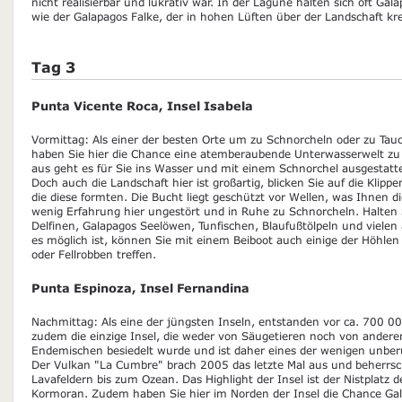
nicht realisierbar und lukrativ war. In der Lagune halten sich oft Ga
wie der Galapagos Falke, der in hohen Lüften über der Landschaft kre
Tag 3
Punta Vicente Roca, Insel Isabela
Vormittag: Als einer der besten Orte um zu Schnorcheln oder zu Tau
haben Sie hier die Chance eine atemberaubende Unterwasserwelt zu
aus geht es für Sie ins Wasser und mit einem Schnorchel ausgestatte
Doch auch die Landschaft hier ist großartig, blicken Sie auf die Klip
die diese formten. Die Bucht liegt geschützt vor Wellen, was Ihnen di
wenig Erfahrung hier ungestört und in Ruhe zu Schnorcheln. Halten
Delfinen, Galapagos Seelöwen, Tunfischen, Blaufußtölpeln und viel
es möglich ist, können Sie mit einem Beiboot auch einige der Höhl
oder Fellrobben treffen.
Punta Espinoza, Insel Fernandina
Nachmittag: Als eine der jüngsten Inseln, entstanden vor ca. 700 00
zudem die einzige Insel, die weder von Säugetieren noch von ander
Endemischen besiedelt wurde und ist daher eines der wenigen unbe
Der Vulkan "La Cumbre" brach 2005 das letzte Mal aus und beherrsc
Lavafeldern bis zum Ozean. Das Highlight der Insel ist der Nistplatz d
Kormoran. Zudem haben Sie hier im Norden der Insel die Chance G