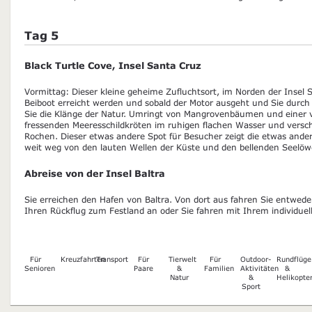
Tag 5
Black Turtle Cove, Insel Santa Cruz
Vormittag: Dieser kleine geheime Zufluchtsort, im Norden der Insel
Beiboot erreicht werden und sobald der Motor ausgeht und Sie durch
Sie die Klänge der Natur. Umringt von Mangrovenbäumen und einer vi
fressenden Meeresschildkröten im ruhigen flachen Wasser und vers
Rochen. Dieser etwas andere Spot für Besucher zeigt die etwas ander
weit weg von den lauten Wellen der Küste und den bellenden Seelöw
Abreise von der Insel Baltra
Sie erreichen den Hafen von Baltra. Von dort aus fahren Sie entwed
Ihren Rückflug zum Festland an oder Sie fahren mit Ihrem individue
Für
Kreuzfahrten
Transport
Für
Tierwelt
Für
Outdoor-
Rundflüge
Senioren
Paare
&
Familien
Aktivitäten
&
Natur
&
Helikopte
Sport