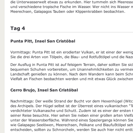
die Unterwasserwelt etwas zu erkunden. Hier tummeln sich Meeress
und verschiedene tropische Fische im Wasser. Wer nicht ins Wasser
Meerechsen, Galapagos Tauben oder Klippenkrabben beobachten.
Tag 4
Punta Pitt, Insel San Cristóbal
Vormittags: Punta Pitt ist ein erodierter Vulkan, er ist einer der we
Sie die drei Arten von Tölpeln, die Blau- und Rotfußtölpel und die N
Der Ausflug in Punta Pitt ist auf felsigem Terrain, daher sollten Sie s
bequemen Schuhen vorbereiten, um Unannehmlichkeiten zu vermeide
Landschaft genießen zu können. Nach dem Wandern kann beim Schno
Vielfalt an Fischen beobachten werden und mit etwas Glück zwische
Cerro Brujo, Insel San Cristóbal
Nachmittags: Der weiße Strand der Bucht vor dem Hexenhügel (Witch 
des Archipels. Der Hügel selbst ist der Überrest eines vulkanischen "T
verdichteter Vulkanasche und Schutt. Zudem ist es einer der ersten 
seiner Reise besuchte. Hier sehen Sie neben einer großen arten Vielf
unter der Wasseroberfläche. Während eines Spaziergangs können Sie
wie Galapagso Seelöwen, Meerechsen, Pelikane und Blaufußtölpel se
entscheiden, sollten zu Schnorcheln, werden Sie auch hier nicht en