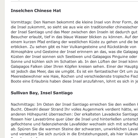
Inselchen Chinese Hat
Vormittags: Den Namen bekommt die kleine Insel von ihrer Form, 
die Insel zukommt, so sieht sie aus wie ein traditioneller chinesischer
der Insel Santiago und das Meer zwischen den Inseln ist dadurch gu
Besucher erlaubt, tief in das blaue Wasser blicken zu können. Auf der 
einem kurzen Pfad entlang der westlichen Küste zu gehen und die b
erblicken. Zu sehen gibt es hier Vulkangesteine und Rückstände von La
Atmosphäre und Gesteine der Insel erinnern an das, was die Galapag
Küsten der Insel sonnen sich Seelöwen und Galapagos Pinguine oder 
Sonne und kühlen sich im Schatten ab. In den Lüften der Insel könn
Galapagos Falken über Ihren Köpfen kreisen sehen. Einer der Hauptg
ist jedoch das Meer, das sie umgibt. Es ist ein fantastischer Ort um 
Meeresbewohner wie Haie, Rochen und verschiedenste tropische Fisch
Boote eine Erlaubnis haben diese Insel anzufahren, lohnt es sich in 
Sullivan Bay, Insel Santiago
Nachmittags: Im Osten der Insel Santiago erreichen Sie den weißen K
Bucht. Obwohl dieser Strand Ihr volles Augenmerk verdient hätte, wi
anderen Höhepunkt überraschen: Der erkalteten Lavadecke Santiago
flossen hier Lavaströme quer über die Insel und hinterließen unters
geflochtene und fadenziehende Lavafelder wechseln sich mit scharf
ab. Spüren Sie die warmen Steine der schwarzen, unwirklichen Lava
und versetzen Sie sich zurück in die Entstehungszeit, als hier Vulka