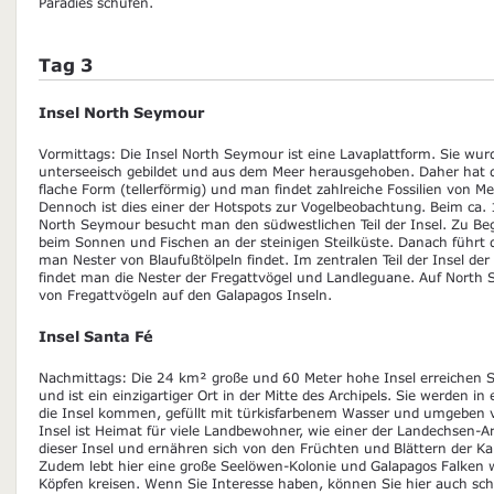
Paradies schufen.
Tag 3
Insel North Seymour
Vormittags: Die Insel North Seymour ist eine Lavaplattform. Sie wur
unterseeisch gebildet und aus dem Meer herausgehoben. Daher hat di
flache Form (tellerförmig) und man findet zahlreiche Fossilien von M
Dennoch ist dies einer der Hotspots zur Vogelbeobachtung. Beim ca
North Seymour besucht man den südwestlichen Teil der Insel. Zu Be
beim Sonnen und Fischen an der steinigen Steilküste. Danach führt 
man Nester von Blaufußtölpeln findet. Im zentralen Teil der Insel de
findet man die Nester der Fregattvögel und Landleguane. Auf North S
von Fregattvögeln auf den Galapagos Inseln.
Insel Santa Fé
Nachmittags: Die 24 km² große und 60 Meter hohe Insel erreichen S
und ist ein einzigartiger Ort in der Mitte des Archipels. Sie werden i
die Insel kommen, gefüllt mit türkisfarbenem Wasser und umgeben v
Insel ist Heimat für viele Landbewohner, wie einer der Landechsen-Ar
dieser Insel und ernähren sich von den Früchten und Blättern der Ka
Zudem lebt hier eine große Seelöwen-Kolonie und Galapagos Falken
Köpfen kreisen. Wenn Sie Interesse haben, können Sie hier auch 