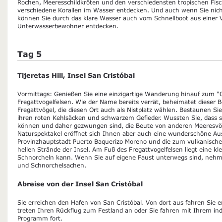
Rochen, Meeresschildkröten und den verschiedensten tropischen Fis
verschiedene Korallen im Wasser entdecken. Und auch wenn Sie nich
können Sie durch das klare Wasser auch vom Schnellboot aus einer V
Unterwasserbewohner entdecken.
Tag 5
Tijeretas Hill, Insel San Cristóbal
Vormittags: Genießen Sie eine einzigartige Wanderung hinauf zum "Cer
Fregattvogelfelsen. Wie der Name bereits verrät, beheimatet dieser
Fregattvögel, die diesen Ort auch als Nistplatz wählen. Bestaunen Sie
ihren roten Kehlsäcken und schwarzem Gefieder. Wussten Sie, dass s
können und daher gezwungen sind, die Beute von anderen Meeresvö
Naturspektakel eröffnet sich Ihnen aber auch eine wunderschöne Aus
Provinzhauptstadt Puerto Baquerizo Moreno und die zum vulkanische
hellen Strände der Insel. Am Fuß des Fregattvogelfelsen liegt eine kl
Schnorcheln kann. Wenn Sie auf eigene Faust unterwegs sind, ne
und Schnorchelsachen.
Abreise von der Insel San Cristóbal
Sie erreichen den Hafen von San Cristóbal. Von dort aus fahren Sie
treten Ihren Rückflug zum Festland an oder Sie fahren mit Ihrem ind
Programm fort.