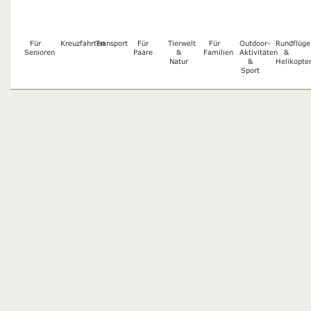
Für
Kreuzfahrten
Transport
Für
Tierwelt
Für
Outdoor-
Rundflüge
Senioren
Paare
&
Familien
Aktivitäten
&
Natur
&
Helikopte
Sport