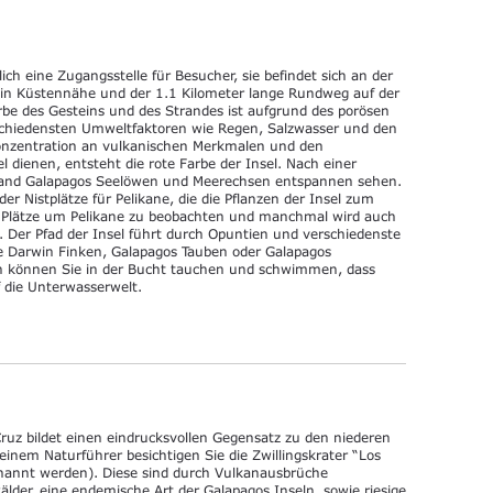
lich eine Zugangsstelle für Besucher, sie befindet sich an der
e in Küstennähe und der 1.1 Kilometer lange Rundweg auf der
rbe des Gesteins und des Strandes ist aufgrund des porösen
schiedensten Umweltfaktoren wie Regen, Salzwasser und den
nzentration an vulkanischen Merkmalen und den
l dienen, entsteht die rote Farbe der Insel. Nach einer
rand Galapagos Seelöwen und Meerechsen entspannen sehen.
er Nistplätze für Pelikane, die die Pflanzen der Insel zum
en Plätze um Pelikane zu beobachten und manchmal wird auch
. Der Pfad der Insel führt durch Opuntien und verschiedenste
 Darwin Finken, Galapagos Tauben oder Galapagos
ch können Sie in der Bucht tauchen und schwimmen, dass
f die Unterwasserwelt.
uz bildet einen eindrucksvollen Gegensatz zu den niederen
einem Naturführer besichtigen Sie die Zwillingskrater “Los
enannt werden). Diese sind durch Vulkanausbrüche
älder, eine endemische Art der Galapagos Inseln, sowie riesige