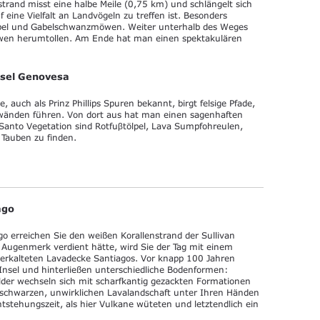
strand misst eine halbe Meile (0,75 km) und schlängelt sich
eine Vielfalt an Landvögeln zu treffen ist. Besonders
tölpel und Gabelschwanzmöwen. Weiter unterhalb des Weges
löwen herumtollen. Am Ende hat man einen spektakulären
Insel Genovesa
, auch als Prinz Phillips Spuren bekannt, birgt felsige Pfade,
wänden führen. Von dort aus hat man einen sagenhaften
 Santo Vegetation sind Rotfuβtölpel, Lava Sumpfohreulen,
Tauben zu finden.
ago
go erreichen Sie den weißen Korallenstrand der Sullivan
s Augenmerk verdient hätte, wird Sie der Tag mit einem
erkalteten Lavadecke Santiagos. Vor knapp 100 Jahren
 Insel und hinterließen unterschiedliche Bodenformen:
lder wechseln sich mit scharfkantig gezackten Formationen
 schwarzen, unwirklichen Lavalandschaft unter Ihren Händen
ntstehungszeit, als hier Vulkane wüteten und letztendlich ein