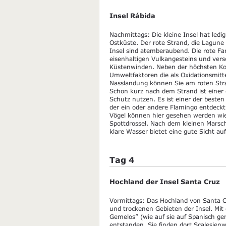
Insel Rábida
Nachmittags: Die kleine Insel hat ledig
Ostküste. Der rote Strand, die Lagun
Insel sind atemberaubend. Die rote Fa
eisenhaltigen Vulkangesteins und ver
Küstenwinden. Neben der höchsten Ko
Umweltfaktoren die als Oxidationsmitte
Nasslandung können Sie am roten St
Schon kurz nach dem Strand ist einer d
Schutz nutzen. Es ist einer der best
der ein oder andere Flamingo entdeckt
Vögel können hier gesehen werden wie
Spottdrossel. Nach dem kleinen Mars
klare Wasser bietet eine gute Sicht au
Tag 4
Hochland der Insel Santa Cruz
Vormittags: Das Hochland von Santa Cr
und trockenen Gebieten der Insel. Mit 
Gemelos” (wie auf sie auf Spanisch g
entstanden. Sie finden dort Scalesienw