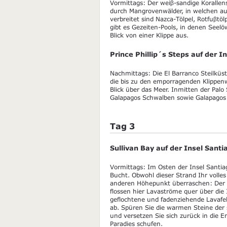
Vormittags: Der weiβ-sandige Korallen
durch Mangrovenwälder, in welchen auf 
verbreitet sind Nazca-Tölpel, Rotfuβ
gibt es Gezeiten-Pools, in denen See
Blick von einer Klippe aus.
Prince Phillip´s Steps auf der 
Nachmittags: Die El Barranco Steilküste
die bis zu den emporragenden Klippen
Blick über das Meer. Inmitten der Palo
Galapagos Schwalben sowie Galapagos 
Tag 3
Sullivan Bay auf der Insel Santi
Vormittags: Im Osten der Insel Santia
Bucht. Obwohl dieser Strand Ihr volle
anderen Höhepunkt überraschen: Der 
flossen hier Lavaströme quer über die
geflochtene und fadenziehende Lavafe
ab. Spüren Sie die warmen Steine der
und versetzen Sie sich zurück in die E
Paradies schufen.