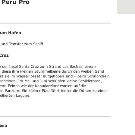
 Peru Pro
 zum Hafen
 und Transfer zum Schiff
Cruz
e der Insel Santa Cruz zum Strand Las Bachas, einem
nn diese ihre kleinen Stummelbeine durch den weißen Sand
ass sie im Wasser besser aufgehoben sind – beim Schnorcheln
scheinen. Im Mai und Juni schlüpfen kleine Schildkröten,
denn Feinde wie der Kanadareiher warten auf die
n Panzern. Ein kleiner Pfad führt hinter die Dünen zu einer
ölkerten Lagune.
vesa