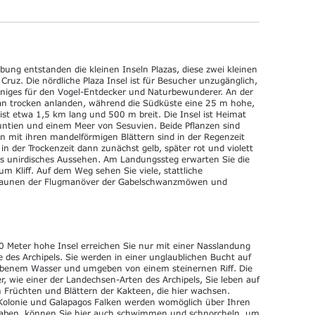
bung entstanden die kleinen Inseln Plazas, diese zwei kleinen
Cruz. Die nördliche Plaza Insel ist für Besucher unzugänglich,
 einiges für den Vogel-Entdecker und Naturbewunderer. An der
an trocken anlanden, während die Südküste eine 25 m hohe,
l ist etwa 1,5 km lang und 500 m breit. Die Insel ist Heimat
untien und einem Meer von Sesuvien. Beide Pflanzen sind
n mit ihren mandelförmigen Blättern sind in der Regenzeit
n der Trockenzeit dann zunächst gelb, später rot und violett
as unirdisches Aussehen. Am Landungssteg erwarten Sie die
m Kliff. Auf dem Weg sehen Sie viele, stattliche
staunen der Flugmanöver der Gabelschwanzmöwen und
 Meter hohe Insel erreichen Sie nur mit einer Nasslandung
tte des Archipels. Sie werden in einer unglaublichen Bucht auf
farbenem Wasser und umgeben von einem steinernen Riff. Die
r, wie einer der Landechsen-Arten des Archipels, Sie leben auf
n Früchten und Blättern der Kakteen, die hier wachsen.
Kolonie und Galapagos Falken werden womöglich über Ihren
haben, können Sie hier auch schwimmen und schnorcheln, um