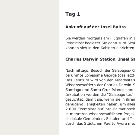
Tag 1
Ankunft auf der Insel Baltra
Sie werden morgens am Flughafen in B
Reiseleiter begleitet Sie dann zum Sc
können sich in den Kabinen einrichten
Charles Darwin Station, Insel S
Nachmittags: Besuch der Galapagos-R
berühmte Lonesome George (das letzte 
Das Zentrum wird von den Mitarbeiter
Wissenschaftlern der Charles-Darwin-St
Santiago und Santa Cruz Islands ohne 
Inkubation werden die "Galapaguitos"
gezüchtet, damit sie, wenn sie in ihr
genügend Fähigkeiten haben, um allei
2.000 Exemplare auf ihre Heimatinseln
in mehreren wissenschaftlichen Proje
die lokale Gemeinden, Schulen und To
durch das Städtchen Puerto Ayora ma