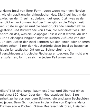
 kleine Insel von ihrer Form, denn wenn man von Norden
wie ein traditioneller chinesischer Hut. Die Insel liegt in der
zwischen den Inseln ist dadurch gut geschützt, was es dem
er blicken zu können. Auf der Insel gibt es die Möglichkeit
chen Küste zu gehen und die beeindruckende Landschaft zu
ngesteine und Rückstände von Lava, die hier einst floss. Die
nnern an das, was die Galapagos Inseln einst waren. An den
 und Galapagos Pinguine oder sie suchen Zuflucht von der
. In den Lüften der Insel könnten Sie den einen oder anderen
eisen sehen. Einer der Hauptgründe diese Insel zu besuchen
s ist ein fantastischer Ort um zu Schnorcheln und
erschiedenste tropische Fische zu entdecken. Da nicht alle
l anzufahren, lohnt es sich in jedem Fall umso mehr.
ößere") ist eine karge, baumlose Insel und Überrest eines
and etwa 120 Meter über dem Meeresspiegel liegt. Eine
egenheit zu hervorragendem Schnorcheln und zum Beobachten
biet jagen. Beim Schnorcheln in der Nähe von Daphne Major
 Fischen sowie Rochen, Grüne Meeresschildkröten, Haiarten