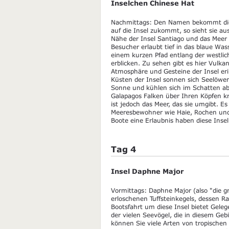
Inselchen Chinese Hat
Nachmittags: Den Namen bekommt die
auf die Insel zukommt, so sieht sie aus 
Nähe der Insel Santiago und das Meer 
Besucher erlaubt tief in das blaue Wass
einem kurzen Pfad entlang der westli
erblicken. Zu sehen gibt es hier Vulka
Atmosphäre und Gesteine der Insel eri
Küsten der Insel sonnen sich Seelöwen
Sonne und kühlen sich im Schatten ab
Galapagos Falken über Ihren Köpfen kr
ist jedoch das Meer, das sie umgibt. E
Meeresbewohner wie Haie, Rochen und v
Boote eine Erlaubnis haben diese Inse
Tag 4
Insel Daphne Major
Vormittags: Daphne Major (also "die gr
erloschenen Tuffsteinkegels, dessen R
Bootsfahrt um diese Insel bietet Gel
der vielen Seevögel, die in diesem Ge
können Sie viele Arten von tropischen