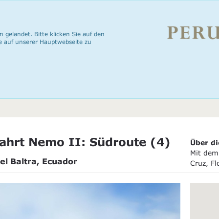
n gelandet. Bitte klicken Sie auf den
e auf unserer Hauptwebseite zu
ahrt Nemo II: Südroute (4)
Über di
Mit dem 
el Baltra, Ecuador
Cruz, F