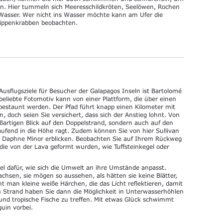
n. Hier tummeln sich Meeresschildkröten, Seelöwen, Rochen
 Wasser. Wer nicht ins Wasser möchte kann am Ufer die
lippenkrabben beobachten.
 Ausflugsziele für Besucher der Galapagos Inseln ist Bartolomé
beliebte Fotomotiv kann von einer Plattform, die über einen
 bestaunt werden. Der Pfad führt knapp einen Kilometer mit
, doch seien Sie versichert, dass sich der Anstieg lohnt. Von
oßartigen Blick auf den Doppelstrand, sondern auch auf den
laufend in die Höhe ragt. Zudem können Sie von hier Sullivan
nd Daphne Minor erblicken. Beobachten Sie auf Ihrem Rückweg
die von der Lava geformt wurden, wie Tuffsteinkegel oder
iel dafür, wie sich die Umwelt an ihre Umstände anpasst.
wachsen, sie mögen so aussehen, als hätten sie keine Blätter,
man kleine weiße Härchen, die das Licht reflektieren, damit
m Strand haben Sie dann die Möglichkeit in Unterwasserhöhlen
nd tropische Fische zu treffen. Mit etwas Glück schwimmt
guin vorbei.