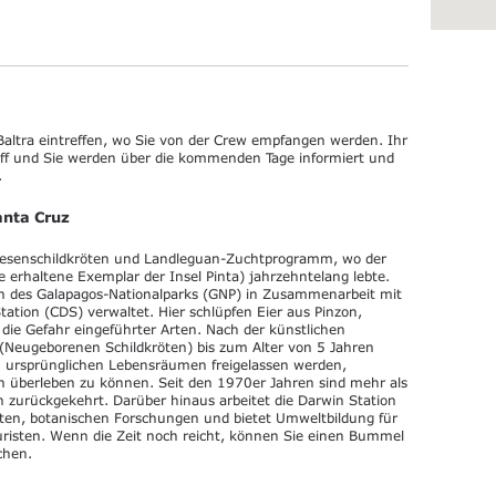
altra eintreffen, wo Sie von der Crew empfangen werden. Ihr
hiff und Sie werden über die kommenden Tage informiert und
.
anta Cruz
iesenschildkröten und Landleguan-Zuchtprogramm, wo der
erhaltene Exemplar der Insel Pinta) jahrzehntelang lebte.
n des Galapagos-Nationalparks (GNP) in Zusammenarbeit mit
ation (CDS) verwaltet. Hier schlüpfen Eier aus Pinzon,
die Gefahr eingeführter Arten. Nach der künstlichen
 (Neugeborenen Schildkröten) bis zum Alter von 5 Jahren
en ursprünglichen Lebensräumen freigelassen werden,
n überleben zu können. Seit den 1970er Jahren sind mehr als
 zurückgekehrt. Darüber hinaus arbeitet die Darwin Station
kten, botanischen Forschungen und bietet Umweltbildung für
uristen. Wenn die Zeit noch reicht, können Sie einen Bummel
chen.