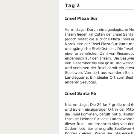
Tag 2
Insel Plaza Sur
Vormittags: Durch eine geologische He
Inseln liegen im Osten der Insel Santa 
jedoch bietet die südliche Plaza Insel
Nordküste der Insel Plaza Sur kann m
unzugängliche Steilküste ist. Die Inse
einer ansehnlichen Zahl von Riesenop
endemisch auf den Inseln. Die Sesuvie
von Dezember bis Mai grün und werde i
und verleihen der Insel damit ein etw
Seelöwen. Von dort aus wandern Sie zu
Landleguane. Ein idealer Ort zum Be
anderer Seevögel.
Insel Santa Fé
Nachmittags: Die 24 km² große und 60
und ist ein einzigartiger Ort in der Mi
die Insel kommen, gefüllt mit türkis
Insel ist Heimat für viele Landbewohne
dieser Insel und ernähren sich von de
Zudem lebt hier eine große Seelöwen-
Köpfen kreisen. Wenn Sie Interesse 