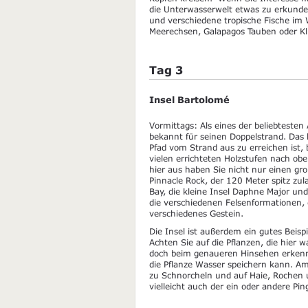
die Unterwasserwelt etwas zu erkunde
und verschiedene tropische Fische im
Meerechsen, Galapagos Tauben oder K
Tag 3
Insel Bartolomé
Vormittags: Als eines der beliebtesten
bekannt für seinen Doppelstrand. Das 
Pfad vom Strand aus zu erreichen ist,
vielen errichteten Holzstufen nach oben
hier aus haben Sie nicht nur einen gr
Pinnacle Rock, der 120 Meter spitz zu
Bay, die kleine Insel Daphne Major u
die verschiedenen Felsenformationen, 
verschiedenes Gestein.
Die Insel ist außerdem ein gutes Beisp
Achten Sie auf die Pflanzen, die hier 
doch beim genaueren Hinsehen erkennt 
die Pflanze Wasser speichern kann. A
zu Schnorcheln und auf Haie, Rochen u
vielleicht auch der ein oder andere Pin