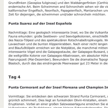
Grundfinken (Geospiza fuliginosa) und den Waldsängerfinken (Certhid
endemische Art. Beim Schwimmen and Schnorcheln sehen wir die viel
kalifornischer Engelfisch, Neonfisch, Papageienfisch, Mantarochen und
Zeit für diejenigen, die schwimmen und/oder schnorcheln möchten.
Punta Suarez auf der Insel Española
Nachmittags: Eine geologisch interessante Insel, wo Sie die Vulkanfo
Fauna erkunden: große Seelöwen- und Seevögelkolonien, einschließli
des Nazca-Tölpesl und des spektakulären Rotschnabeltropikvogels. We
Lavaechsen und die bunten Klippenkrabben. Nach einer recht lange
and Blaufußtölpeln erreichen wir die Nistplätze, die manchmal mitten
interessante Vögel sind die Galapagostaube, der Galapagos-Bussard
die weltgrößte Kolonie von Galapagos-Albatrossen, ein absoluter Hö
Paarungszeit (Mai-Dezember). Bewundern Sie die dramatische Topo
Blasloch, durch das das eindringende Meerwasser gut 23 Meter in die 
Tag 4
Punta Cormorant auf der Insel Floreana und Champion In
Vormittags: Sie entdecken den schwarzen Strand Punta Cormorant, 
grünlich schimmert. Dies liegt an funkelnden Olivin-Kristallen, einem
Eruptionen. Vorbei an einer großen Salzwasserlagune erreichen Sie 
Vulkankrater, die Teufelskrone, einem kleinen Schnorchelparadies. Di