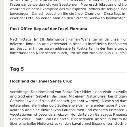
Kraterwände werden oft von Seesternen, Meeresschildkröten und tr
während kleinere Exemplare des Weißspitzen-Riffhais die felsigen H
bevorzugen. Danach besuchen Sie die Insel Champion. Diese liegt in 
einer der Orte, an denen man an den Strände Seelöwen beobachten
Post Office Bay auf der Insel Floreana
Nachmittags: Im 18. Jahrhundert kamen Walfänger an der Insel Flor
hölzerne Tonne an und verwendeten diese als inoffiziellen Briefkasten.
an. Besucher hinterlassen addressierte Postkarten in der Tonne und 
hinterlassenen Nachrichten durch, um sie von zuhause aus zuzustell
Tag 5
Hochland der Insel Santa Cruz
Vormittags: Das Hochland von Santa Cruz bildet einen eindrucksvoll
und trockenen Gebieten der Insel. Mit einem Naturführer besichtigen 
Gemelos” (wie auf sie auf Spanisch genannt werden). Diese sind du
entstanden. Sie finden dort Scalesienwälder, eine endemische Art der
Kakteen und eine Vielzahl von Laubbäumen und essbaren Früchten v
Vegetationen ist besonders reizvoll. Hunderte von Galapagos Riesen
Gebiet von El Chato und La Caseta. Hier befinden sie sich in ihrem n
über eine halbe Meile erstreckenden Lavatunnel liegen unterirdisch u