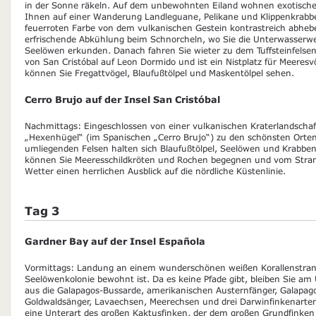
in der Sonne räkeln. Auf dem unbewohnten Eiland wohnen exotisch
Ihnen auf einer Wanderung Landleguane, Pelikane und Klippenkrabbe
feuerroten Farbe von dem vulkanischen Gestein kontrastreich abheb
erfrischende Abkühlung beim Schnorcheln, wo Sie die Unterwasserw
Seelöwen erkunden. Danach fahren Sie wieter zu dem Tuffsteinfelsen 
von San Cristóbal auf Leon Dormido und ist ein Nistplatz für Meeres
können Sie Fregattvögel, Blaufußtölpel und Maskentölpel sehen.
Cerro Brujo auf der Insel San Cristóbal
Nachmittags: Eingeschlossen von einer vulkanischen Kraterlandschaf
„Hexenhügel“ (im Spanischen „Cerro Brujo“) zu den schönsten Orten 
umliegenden Felsen halten sich Blaufußtölpel, Seelöwen und Krabbe
können Sie Meeresschildkröten und Rochen begegnen und vom Stran
Wetter einen herrlichen Ausblick auf die nördliche Küstenlinie.
Tag 3
Gardner Bay auf der Insel Española
Vormittags: Landung an einem wunderschönen weißen Korallenstrand
Seelöwenkolonie bewohnt ist. Da es keine Pfade gibt, bleiben Sie am
aus die Galapagos-Bussarde, amerikanischen Austernfänger, Galapag
Goldwaldsänger, Lavaechsen, Meerechsen und drei Darwinfinkenarten:
eine Unterart des großen Kaktusfinken, der dem großen Grundfinken 