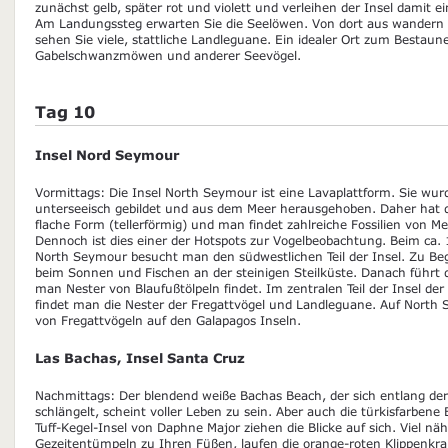
zunächst gelb, später rot und violett und verleihen der Insel damit 
Am Landungssteg erwarten Sie die Seelöwen. Von dort aus wandern 
sehen Sie viele, stattliche Landleguane. Ein idealer Ort zum Bestau
Gabelschwanzmöwen und anderer Seevögel.
Tag 10
Insel Nord Seymour
Vormittags: Die Insel North Seymour ist eine Lavaplattform. Sie wur
unterseeisch gebildet und aus dem Meer herausgehoben. Daher hat di
flache Form (tellerförmig) und man findet zahlreiche Fossilien von M
Dennoch ist dies einer der Hotspots zur Vogelbeobachtung. Beim ca
North Seymour besucht man den südwestlichen Teil der Insel. Zu Be
beim Sonnen und Fischen an der steinigen Steilküste. Danach führt 
man Nester von Blaufußtölpeln findet. Im zentralen Teil der Insel de
findet man die Nester der Fregattvögel und Landleguane. Auf North S
von Fregattvögeln auf den Galapagos Inseln.
Las Bachas, Insel Santa Cruz
Nachmittags: Der blendend weiße Bachas Beach, der sich entlang der
schlängelt, scheint voller Leben zu sein. Aber auch die türkisfarben
Tuff-Kegel-Insel von Daphne Major ziehen die Blicke auf sich. Viel näh
Gezeitentümpeln zu Ihren Füßen, laufen die orange-roten Klippenkr