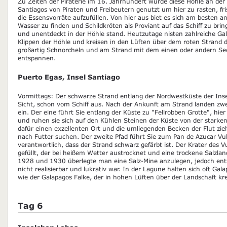
Zu Zeiten der Piraterie im 16. Jahrhundert wurde diese Höhle an der
Santiagos von Piraten und Freibeutern genutzt um hier zu rasten, f
die Essensvorräte aufzufüllen. Von hier aus biet es sich am besten 
Wasser zu finden und Schildkröten als Proviant auf das Schiff zu brin
und unentdeckt in der Höhle stand. Heutzutage nisten zahlreiche Ga
Klippen der Höhle und kreisen in den Lüften über dem roten Strand 
großartig Schnorcheln und am Strand mit dem einen oder andern Se
entspannen.
Puerto Egas, Insel Santiago
Vormittags: Der schwarze Strand entlang der Nordwestküste der Insel
Sicht, schon vom Schiff aus. Nach der Ankunft am Strand landen zw
ein. Der eine führt Sie entlang der Küste zu "Fellrobben Grotte", hie
und ruhen sie sich auf den Kühlen Steinen der Küste von der starken
dafür einen exzellenten Ort und die umliegenden Becken der Flut zi
nach Futter suchen. Der zweite Pfad führt Sie zum Pan de Azucar Vulk
verantwortlich, dass der Strand schwarz gefärbt ist. Der Krater des V
gefüllt, der bei heißem Wetter austrocknet und eine trockene Salzlan
1928 und 1930 überlegte man eine Salz-Mine anzulegen, jedoch ent
nicht realisierbar und lukrativ war. In der Lagune halten sich oft Ga
wie der Galapagos Falke, der in hohen Lüften über der Landschaft kre
Tag 6