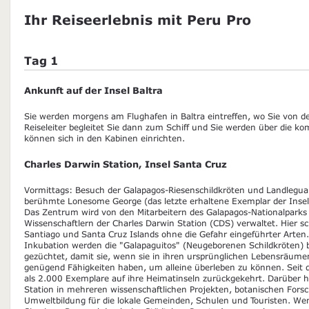
Ihr Reiseerlebnis mit Peru Pro
Tag 1
Ankunft auf der Insel Baltra
Sie werden morgens am Flughafen in Baltra eintreffen, wo Sie von 
Reiseleiter begleitet Sie dann zum Schiff und Sie werden über die 
können sich in den Kabinen einrichten.
Charles Darwin Station, Insel Santa Cruz
Vormittags: Besuch der Galapagos-Riesenschildkröten und Landleg
berühmte Lonesome George (das letzte erhaltene Exemplar der Insel 
Das Zentrum wird von den Mitarbeitern des Galapagos-Nationalpark
Wissenschaftlern der Charles Darwin Station (CDS) verwaltet. Hier sc
Santiago und Santa Cruz Islands ohne die Gefahr eingeführter Arten
Inkubation werden die "Galapaguitos" (Neugeborenen Schildkröten) b
gezüchtet, damit sie, wenn sie in ihren ursprünglichen Lebensräume
genügend Fähigkeiten haben, um alleine überleben zu können. Seit
als 2.000 Exemplare auf ihre Heimatinseln zurückgekehrt. Darüber h
Station in mehreren wissenschaftlichen Projekten, botanischen Fors
Umweltbildung für die lokale Gemeinden, Schulen und Touristen. Wen