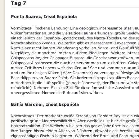
Tag 7
Punta Suarez, Insel Española
Vormittags: Trockene Landung. Eine geologisch interessante Insel, au
Vulkanformationen und die vielseitige Fauna erkunden: große Seelö
einschließlich der Española-Spottdrossel, des Nazca-Tölpels und des 
Rotschnabeltropikvogels. Weiterhin gibt es Meerechsen, Lavaechsen 
Nach einer recht langen Wanderung vorbei an Nazca- and Blaufußtölp
Nistplätze, die manchmal mitten auf dem Pfad liegen. Weitere interes
Galapagostaube, der Galapagos-Bussard, die Gabelschwanzmöwen und
Galapagos-Albatrossen die nur hier herkommen um zu brüten. Galap
meiste Zeit ihres Lebens weit draußen auf See und kommen nur an L
und um ihr riesiges Küken (März-Dezember) zu versorgen. Riesige Wel
Basaltklippen von Suarez Point. Sie kreieren ein spektakuläres Blasl
meterhoch in die Luft sprüht (je nach Jahreszeit, der Flut und wie st
reindrückt). Nehmen Sie sich Zeit für diese fantastische Aussicht und
unvergesslichen Moment in Ruhe auf sich wirken.
Bahía Gardner, Insel Española
Nachmittags: Der markante weiße Strand von Gardner Bay ist ein wich
pazifische grüne Meeresschildkröte. Aber zweifellos ist hier die groß
Hauptattraktion. Die Weibchen bleiben das ganze Jahr über in dies
ihre Jungen bis zu einem Alter von 3 Jahren, obwohl diese bereits n
eigenständigen Fischen beginnen. Während der Brut- und Paarungszei