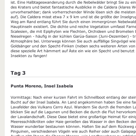
ist. Eine Halbtageswanderung durch die Nebelwälder bringt Sie zu 
des Kraters und bietet fantastische Ausblicke in die Caldera (klares W
unvorhersehbar; dank vorherrschender Winde lösen sich die meiste
auf). Die Caldera misst etwa 7 x 9 km und ist die größte der Inselg
Weg am Rand entlang führt Sie durch einen immergrünen Nebelwald,
Hauptinseln existiert. Die dichte und reiche Vegetation umfasst Fa
Scalesien, die mit Epiphyten wie Flechten, Orchideen und Bromelien 
Nieselregen - häufig in der kühlen Garúa-Saison (Juni-Dezember) - tr
Atmosphäre bei. Unterwegs können Sie auch auffällige Singvögel wie
Goldsänger und den Specht-Finken (neben sechs weiteren Arten von
diese spezielle Art hämmert auf Äste ein wie ein Specht und benutz
Insekten zu fangen!
Tag 3
Punta Moreno, Insel Isabela
Vormittags: Nach einer kurzen Fahrt im Schnellboot entlang der stein
Bucht auf der Insel Isabela. An Land angekommen haben Sie eine fan
Lavafelder des Vulkans Cerro Azul. Wandern Sie durch die fremden La
blicken Sie auf die Lagunen und Becken die durch die Flut hervor
der Lavalandschaft. Diese Oase bietet eine großartige Heimat für ein
Meeresschildkröten oder Haie genießen das Wasser in den Becken der F
Wasser wunderbar bestaunen können. Halten Sie auf dem Rückweg 
Pinguinen, verschiedenen Vögeln wie auch Reiher oder auch Galapago
Ausflug gibt Ihnen die Chance Meeres- wie Landbewohner zu erblick