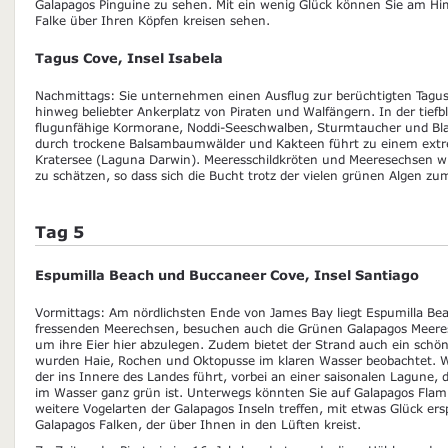
Galapagos Pinguine zu sehen. Mit ein wenig Glück können Sie am H
Falke über Ihren Köpfen kreisen sehen.
Tagus Cove, Insel Isabela
Nachmittags: Sie unternehmen einen Ausflug zur berüchtigten Tagus
hinweg beliebter Ankerplatz von Piraten und Walfängern. In der tief
flugunfähige Kormorane, Noddi-Seeschwalben, Sturmtaucher und Blauf
durch trockene Balsambaumwälder und Kakteen führt zu einem extr
Kratersee (Laguna Darwin). Meeresschildkröten und Meeresechsen w
zu schätzen, so dass sich die Bucht trotz der vielen grünen Algen z
Tag 5
Espumilla Beach und Buccaneer Cove, Insel Santiago
Vormittags: Am nördlichsten Ende von James Bay liegt Espumilla Be
fressenden Meerechsen, besuchen auch die Grünen Galapagos Meeres
um ihre Eier hier abzulegen. Zudem bietet der Strand auch ein schön
wurden Haie, Rochen und Oktopusse im klaren Wasser beobachtet. We
der ins Innere des Landes führt, vorbei an einer saisonalen Lagune, d
im Wasser ganz grün ist. Unterwegs könnten Sie auf Galapagos Fla
weitere Vogelarten der Galapagos Inseln treffen, mit etwas Glück er
Galapagos Falken, der über Ihnen in den Lüften kreist.