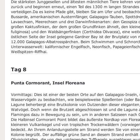
Die stärksten Junggesellen und ältesten männlichen Tiere kehren vo
zurück und beginnen erneut, einen Teil des 1300 m langen Strandes 
verteidigen.Da es keine Pfade gibt, bleiben Sie am Ufer und beobacht
Bussarde, amerikanischen Austernfänger, Galapagos-Tauben, Spottdro
Lavaechsen, Meerechsen und drei Darwinfinkenarten: den Geospiza co
großen Kaktusfinken, der dem großen Grundfinken ähnelt, den klein
fuliginosa) und den Waldsängerfinken (Certhidea Olivacea), eine weit
östlichen Seite der Insel gelegene Gardner Bay ist der Brutplatz von 
12.000 Galapagos-Albatrosspärchen. Beim Schwimmen und Schnorchel
Unterwasserwelt: kalifornischer Engelfisch, Neonfisch, Papageienfis
Weißspitzen-Riffhai.
Tag 8
Punta Cormorant, Insel Floreana
Vormittags: Dies ist einer der besten Orte auf den Galapagos-Insel
Wasservögeln zu beobachten, wie beispielsweise Spießenten (oder Ba
Lagune beherbergt eine Brutkolonie von Dutzenden dieser eleganten
Watvögel. Doch wenn die Brutzeit abgeschlossen ist und die Lagune 
Flamingos dazu in Bewegung zu sein, um in anderen Salzseen nach 
Die Halbinsel Cormorant Point bildet das äußerste Nordkap von Florea
kleineren Vulkankegel und von tropischen Trockenwäldern (vorwieg
bedeckt. An Ihrem Anlandungsstelle am Strand werden Sie von einer
Kolonie begrüßt. Der auffällige grüne Sand an diesem Strand enthält
Olivinkristallen, die von den umliegenden Tuffkegeln ausgeblasen wu