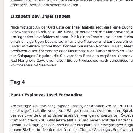
atemberaubende Landschaft zu laufen.
Elizabeth Bay, Insel Isabela
Nachmittags: An der Ostküste der Insel Isabela liegt die kleine Bucht 
Lebewesen des Archipels. Die Küste ist bereichert mit Mangrovenbä
umliegenden Lavafeldern stehen. Mit kleinen Inseln und einem steiner
einen einzigartigen Lebensraum für viele Meeres- und Landbewohner.
Bucht mit einem Schnellboot können Sie neben Rochen, Haien, Meere
Seelöwen auch Kormorane oder Meerechsen an Land entdecken. Zudem
der Galapagos Pinguine, die Sie von dem Boot aus erspähen können.
Red Mangrove Cove und halten Sie dort Ausschau nach verschiedene
Kormorane und Seelöwen.
Tag 4
Punta Espinoza, Insel Fernandina
Vormittags: Als eine der jüngsten Inseln, entstanden vor ca. 700 0
die einzige Insel, die weder von Säugetieren noch von anderen Spe
besiedelt wurde und ist daher eines der wenigen unberührten Ökosy
Cumbre" brach 2005 das letzte Mal aus und beherrscht die Landschaf
Ozean. Das Highlight der Insel ist der Nistplatz des einzigartigen f
haben Sie hier im Norden der Insel die Chance Galapagos Seelöwen,