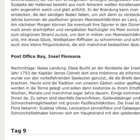
Südseite der Halbinsel besteht aus noch feinerem weißen Korallensan
sehr angenehm weich und glatt anfühlt. In der Brandung kann man
entdecken, die den sandigen Boden lieben, um sich darin zu verstec
Jahres kommen die pazifischen grünen Meeresschildkröten an Land, u
Am nächsten Morgen können Sie eventuell ihre Spuren in den Dünen 
noch einen erschöpften und verspäteten Nachzügler ins Meer zurück
zum olivgrünen Strand zurück, um dort in mitten von Meeresschildkr
und, mit etwas Glück, Weißspitzen-Riffhaien zu schwimmen und schno
auch eine kleine Pinguinkolonie, die sich manchmal beobachten lässt
Post Office Bay, Insel Floreana
Nachmittags: Nasse Landung. Diese Bucht an der Nordseite der Insel
Jahr 1793 der Kapitän James Colnett dort eine Holztonne als informell
wurde von den vorbeifahrenden Seeleuten genutzt, die die Briefe d
brachten. Heute wird die Tradition von unseren Gästen weiter gepfleg
werden in die Tonne gelegt und sollen dann kostenlos zu ihrem Emp
Wochen, Monate und manchmal sogar Jahre dauern. Einige kommen n
Ihnen da. Zu sehen sind ebenfalls Darwinfinken, Goldwaldsänger un
Schnorchelmöglichkeiten mit grünen Pazifikschildkröten. Die Insel is
Flora bekannt: Scalesia villosa, Lecocarpus pinnatifidus und Galapag
Schnorchelliebhaber können sich am Hauptstrand mit den spielende
Tag 9