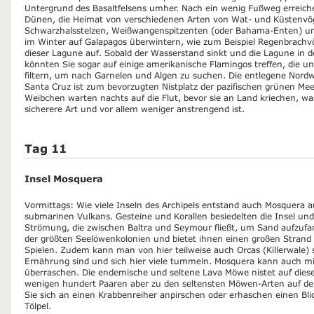
Untergrund des Basaltfelsens umher. Nach ein wenig Fußweg erreich
Dünen, die Heimat von verschiedenen Arten von Wat- und Küstenvögel
Schwarzhalsstelzen, Weißwangenspitzenten (oder Bahama-Enten) und
im Winter auf Galapagos überwintern, wie zum Beispiel Regenbrachvög
dieser Lagune auf. Sobald der Wasserstand sinkt und die Lagune in der
könnten Sie sogar auf einige amerikanische Flamingos treffen, die u
filtern, um nach Garnelen und Algen zu suchen. Die entlegene Nordw
Santa Cruz ist zum bevorzugten Nistplatz der pazifischen grünen Me
Weibchen warten nachts auf die Flut, bevor sie an Land kriechen, w
sicherere Art und vor allem weniger anstrengend ist.
Tag 11
Insel Mosquera
Vormittags: Wie viele Inseln des Archipels entstand auch Mosquera a
submarinen Vulkans. Gesteine und Korallen besiedelten die Insel und
Strömung, die zwischen Baltra und Seymour fließt, um Sand aufzufan
der größten Seelöwenkolonien und bietet ihnen einen großen Stra
Spielen. Zudem kann man von hier teilweise auch Orcas (Killerwale) s
Ernährung sind und sich hier viele tummeln. Mosquera kann auch mi
überraschen. Die endemische und seltene Lava Möwe nistet auf dieser
wenigen hundert Paaren aber zu den seltensten Möwen-Arten auf de
Sie sich an einen Krabbenreiher anpirschen oder erhaschen einen Bli
Tölpel.