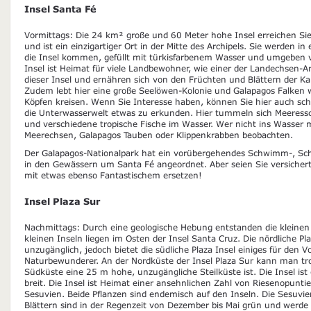
Insel Santa Fé
Vormittags: Die 24 km² große und 60 Meter hohe Insel erreichen Si
und ist ein einzigartiger Ort in der Mitte des Archipels. Sie werden i
die Insel kommen, gefüllt mit türkisfarbenem Wasser und umgeben v
Insel ist Heimat für viele Landbewohner, wie einer der Landechsen-Ar
dieser Insel und ernähren sich von den Früchten und Blättern der Ka
Zudem lebt hier eine große Seelöwen-Kolonie und Galapagos Falken
Köpfen kreisen. Wenn Sie Interesse haben, können Sie hier auch 
die Unterwasserwelt etwas zu erkunden. Hier tummeln sich Meeress
und verschiedene tropische Fische im Wasser. Wer nicht ins Wasser
Meerechsen, Galapagos Tauben oder Klippenkrabben beobachten.
Der Galapagos-Nationalpark hat ein vorübergehendes Schwimm-, Sch
in den Gewässern um Santa Fé angeordnet. Aber seien Sie versichert,
mit etwas ebenso Fantastischem ersetzen!
Insel Plaza Sur
Nachmittags: Durch eine geologische Hebung entstanden die kleinen I
kleinen Inseln liegen im Osten der Insel Santa Cruz. Die nördliche Pla
unzugänglich, jedoch bietet die südliche Plaza Insel einiges für den 
Naturbewunderer. An der Nordküste der Insel Plaza Sur kann man tr
Südküste eine 25 m hohe, unzugängliche Steilküste ist. Die Insel i
breit. Die Insel ist Heimat einer ansehnlichen Zahl von Riesenopunt
Sesuvien. Beide Pflanzen sind endemisch auf den Inseln. Die Sesuvi
Blättern sind in der Regenzeit von Dezember bis Mai grün und werde 