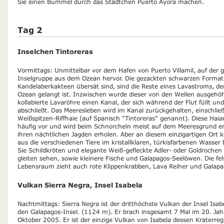
Sie einen Bummel durch das Städtchen Puerto Ayora machen.
Tag 2
Inselchen Tintoreras
Vormittags: Unmittelbar vor dem Hafen von Puerto Villamil, auf der gr
Inselgruppe aus dem Ozean hervor. Die gezackten schwarzen Format
Kandelaberkakteen übersät sind, sind die Reste eines Lavastroms, de
Ozean gelangt ist. Inzwischen wurde dieser von den Wellen ausgehöh
kollabierte Lavaröhre einen Kanal, der sich während der Flut füllt u
abschließt. Das Meeresleben wird im Kanal zurückgehalten, einschließ
Weißspitzen-Riffhaie (auf Spanisch "Tintoreras" genannt). Diese Haia
häufig vor und wird beim Schnorcheln meist auf dem Meeresgrund en
ihren nächtlichen Jagden erholen. Aber an diesem einzigartigen Or
aus die verschiedenen Tiere im kristallklaren, türkisfarbenen Wass
Sie Schildkröten und elegante Weiß-gefleckte Adler- oder Goldrochen
gleiten sehen, sowie kleinere Fische und Galapagos-Seelöwen. Die fel
Lebensraum zieht auch rote Klippenkrabben, Lava Reiher und Galapa
Vulkan Sierra Negra, Insel Isabela
Nachtmittags: Sierra Negra ist der dritthöchste Vulkan der Insel Isab
den Galapagos-Insel. (1124 m). Er brach insgesamt 7 Mal im 20. Jah
Oktober 2005. Er ist der einzige Vulkan von Isabela dessen Kraterreg