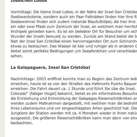
Inselchen Lobos
Vormittags: Die kleine Insel Lobos, in der Nähe der Insel San Cristób
Seelöwenkolonie, sondern auch ein Paar Fellrobben finden hier ihre R
Seebewohner finden sich zudem nistende Blaufußtölpel, die hier ihre
ein oder zwei Pfade zum Zentrum der Insel, an welchem man herrlic
Archipels genießen kann. Es ist ein beliebter Ort für Besucher um sic
Wunder der Inseln bewusst zu werden. Zurück am Stand bietet die In
Nah der Insel San Cristóbal einen hervorragenden Ort zum Schnorch
etwas zu bestaunen. Das Wasser ist klar und ruhiger als in anderen
bietet somit perfekte Bedingungen um Seepferdchen und verschieden
sehen.
La Galapaguera, Insel San Cristóbal
Nachmittags: 2003 eröffnet konnte man zu Beginn das Zentrum ledig
erreichen, heute ist es von den Straßen des Hafenorts Puerto Baquer
erreichen. Die Fahrt dauert ca. 1 Stunde und führt Sie übe die Ins
Colorado" (fabiger Hügel) bekannt, bietet es ein informatives Besu
die Entstehung und Entwicklung der Galapagos Riesenschildkröten erl
werden zudem Maßnahmen dargestellt, mit welchen man die bedrohte
ihres Lebensraums und vor eingeschleppten Arten geschützt hat. Di
Jungtiere der Station werden mit ca. 4 Monaten wieder in ihren nat
ausgesetzt. Die größeren Riesenschildkröten kann man dann von e
beobachten.