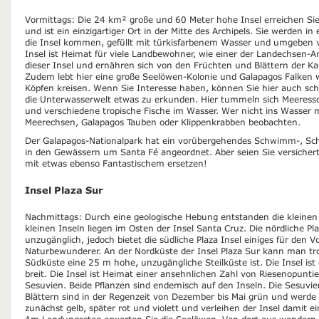
Vormittags: Die 24 km² große und 60 Meter hohe Insel erreichen Si
und ist ein einzigartiger Ort in der Mitte des Archipels. Sie werden i
die Insel kommen, gefüllt mit türkisfarbenem Wasser und umgeben v
Insel ist Heimat für viele Landbewohner, wie einer der Landechsen-Ar
dieser Insel und ernähren sich von den Früchten und Blättern der Ka
Zudem lebt hier eine große Seelöwen-Kolonie und Galapagos Falken
Köpfen kreisen. Wenn Sie Interesse haben, können Sie hier auch 
die Unterwasserwelt etwas zu erkunden. Hier tummeln sich Meeress
und verschiedene tropische Fische im Wasser. Wer nicht ins Wasser
Meerechsen, Galapagos Tauben oder Klippenkrabben beobachten.
Der Galapagos-Nationalpark hat ein vorübergehendes Schwimm-, Sch
in den Gewässern um Santa Fé angeordnet. Aber seien Sie versichert,
mit etwas ebenso Fantastischem ersetzen!
Insel Plaza Sur
Nachmittags: Durch eine geologische Hebung entstanden die kleinen I
kleinen Inseln liegen im Osten der Insel Santa Cruz. Die nördliche Pla
unzugänglich, jedoch bietet die südliche Plaza Insel einiges für den 
Naturbewunderer. An der Nordküste der Insel Plaza Sur kann man tr
Südküste eine 25 m hohe, unzugängliche Steilküste ist. Die Insel i
breit. Die Insel ist Heimat einer ansehnlichen Zahl von Riesenopunt
Sesuvien. Beide Pflanzen sind endemisch auf den Inseln. Die Sesuvi
Blättern sind in der Regenzeit von Dezember bis Mai grün und werde 
zunächst gelb, später rot und violett und verleihen der Insel damit 
Am Landungssteg erwarten Sie die Seelöwen. Von dort aus wandern 