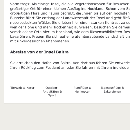
Vormittags: Als einzige Insel, die alle Vegetationszonen für Besucher 
großartiger Ort für einen kleinen Ausflug ins Hochland. Schon vom S
großartigen Flora und Fauna begrüßt, die Ihnen bis auf den höchsten 
Busreise führt Sie entlang der Landwirtschaft der Insel und geht flie
nebelbedeckten Wälder. Sie erleben hier einen starken Kontrast zu d
weniger Höhe und mehr Trockenheit aufweisen. Besuchen Sie gemein
verschiedene Orte hier im Hochland, wie dem Riesenschildkröten-Re
Lavaröhren. Freuen Sie sich auf eine atemberaubende Landschaft un
mit unvergesslichen Phänomenen.
Abreise von der Insel Baltra
Sie erreichen den Hafen von Baltra. Von dort aus fahren Sie entwed
Ihren Rückflug zum Festland an oder Sie fahren mit Ihrem individue
Tierwelt & Natur
Outdoor-
Rundflüge &
Tagesausflüge &
Aktivitäten &
Helikopter
Exkursionen
Sport