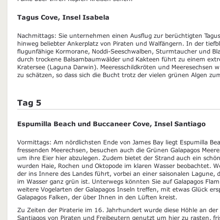
Tagus Cove, Insel Isabela
Nachmittags: Sie unternehmen einen Ausflug zur berüchtigten Tagus
hinweg beliebter Ankerplatz von Piraten und Walfängern. In der tief
flugunfähige Kormorane, Noddi-Seeschwalben, Sturmtaucher und Blauf
durch trockene Balsambaumwälder und Kakteen führt zu einem extr
Kratersee (Laguna Darwin). Meeresschildkröten und Meeresechsen w
zu schätzen, so dass sich die Bucht trotz der vielen grünen Algen z
Tag 5
Espumilla Beach und Buccaneer Cove, Insel Santiago
Vormittags: Am nördlichsten Ende von James Bay liegt Espumilla Be
fressenden Meerechsen, besuchen auch die Grünen Galapagos Meeres
um ihre Eier hier abzulegen. Zudem bietet der Strand auch ein schön
wurden Haie, Rochen und Oktopode im klaren Wasser beobachtet. Wei
der ins Innere des Landes führt, vorbei an einer saisonalen Lagune, d
im Wasser ganz grün ist. Unterwegs könnten Sie auf Galapagos Fla
weitere Vogelarten der Galapagos Inseln treffen, mit etwas Glück er
Galapagos Falken, der über Ihnen in den Lüften kreist.
Zu Zeiten der Piraterie im 16. Jahrhundert wurde diese Höhle an der
Santiagos von Piraten und Freibeutern genutzt um hier zu rasten, f