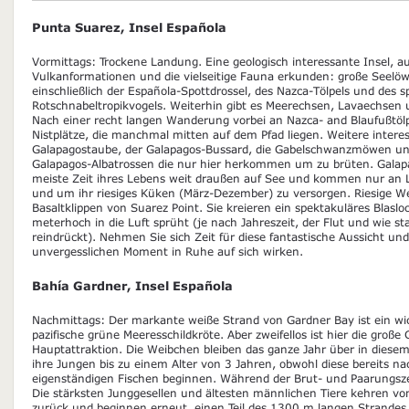
Punta Suarez, Insel Española
Vormittags: Trockene Landung. Eine geologisch interessante Insel, au
Vulkanformationen und die vielseitige Fauna erkunden: große Seelö
einschließlich der Española-Spottdrossel, des Nazca-Tölpels und des 
Rotschnabeltropikvogels. Weiterhin gibt es Meerechsen, Lavaechsen 
Nach einer recht langen Wanderung vorbei an Nazca- and Blaufußtölp
Nistplätze, die manchmal mitten auf dem Pfad liegen. Weitere interes
Galapagostaube, der Galapagos-Bussard, die Gabelschwanzmöwen und
Galapagos-Albatrossen die nur hier herkommen um zu brüten. Galap
meiste Zeit ihres Lebens weit draußen auf See und kommen nur an L
und um ihr riesiges Küken (März-Dezember) zu versorgen. Riesige Wel
Basaltklippen von Suarez Point. Sie kreieren ein spektakuläres Blasl
meterhoch in die Luft sprüht (je nach Jahreszeit, der Flut und wie st
reindrückt). Nehmen Sie sich Zeit für diese fantastische Aussicht und
unvergesslichen Moment in Ruhe auf sich wirken.
Bahía Gardner, Insel Española
Nachmittags: Der markante weiße Strand von Gardner Bay ist ein wich
pazifische grüne Meeresschildkröte. Aber zweifellos ist hier die groß
Hauptattraktion. Die Weibchen bleiben das ganze Jahr über in dies
ihre Jungen bis zu einem Alter von 3 Jahren, obwohl diese bereits n
eigenständigen Fischen beginnen. Während der Brut- und Paarungszei
Die stärksten Junggesellen und ältesten männlichen Tiere kehren vo
zurück und beginnen erneut, einen Teil des 1300 m langen Strandes 