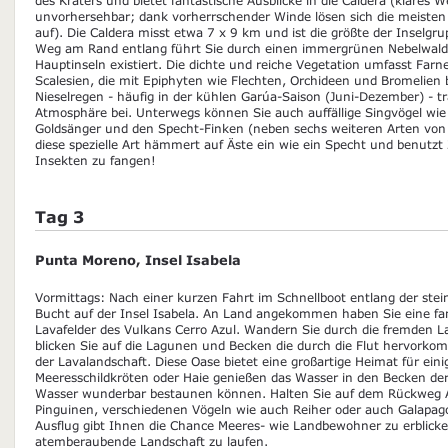
unvorhersehbar; dank vorherrschender Winde lösen sich die meiste
auf). Die Caldera misst etwa 7 x 9 km und ist die größte der Inselg
Weg am Rand entlang führt Sie durch einen immergrünen Nebelwald,
Hauptinseln existiert. Die dichte und reiche Vegetation umfasst Fa
Scalesien, die mit Epiphyten wie Flechten, Orchideen und Bromelien 
Nieselregen - häufig in der kühlen Garúa-Saison (Juni-Dezember) - tr
Atmosphäre bei. Unterwegs können Sie auch auffällige Singvögel wie
Goldsänger und den Specht-Finken (neben sechs weiteren Arten von
diese spezielle Art hämmert auf Äste ein wie ein Specht und benutz
Insekten zu fangen!
Tag 3
Punta Moreno, Insel Isabela
Vormittags: Nach einer kurzen Fahrt im Schnellboot entlang der stein
Bucht auf der Insel Isabela. An Land angekommen haben Sie eine fan
Lavafelder des Vulkans Cerro Azul. Wandern Sie durch die fremden La
blicken Sie auf die Lagunen und Becken die durch die Flut hervor
der Lavalandschaft. Diese Oase bietet eine großartige Heimat für ein
Meeresschildkröten oder Haie genießen das Wasser in den Becken der F
Wasser wunderbar bestaunen können. Halten Sie auf dem Rückweg 
Pinguinen, verschiedenen Vögeln wie auch Reiher oder auch Galapago
Ausflug gibt Ihnen die Chance Meeres- wie Landbewohner zu erblick
atemberaubende Landschaft zu laufen.