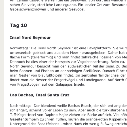
sehen Sie viele, stattliche Landleguane. Ein idealer Ort zum Bestau
Gabelschwanzmöwen und anderer Seevögel.
Tag 10
Insel Nord Seymour
Vormittags: Die Insel North Seymour ist eine Lavaplattform. Sie wur
unterseeisch gebildet und aus dem Meer herausgehoben. Daher hat di
flache Form (tellerförmig) und man findet zahlreiche Fossilien von M
Dennoch ist dies einer der Hotspots zur Vogelbeobachtung. Beim ca
North Seymour besucht man den südwestlichen Teil der Insel. Zu Be
beim Sonnen und Fischen an der steinigen Steilküste. Danach führt 
man Nester von Blaufußtölpeln findet. Im zentralen Teil der Insel de
findet man die Nester der Fregattvögel und Landleguane. Auf North S
von Fregattvögeln auf den Galapagos Inseln.
Las Bachas, Insel Santa Cruz
Nachmittags: Der blendend weiße Bachas Beach, der sich entlang der
schlängelt, scheint voller Leben zu sein. Aber auch die türkisfarben
Tuff-Kegel-Insel von Daphne Major ziehen die Blicke auf sich. Viel näh
Gezeitentümpeln zu Ihren Füßen, laufen die orange-roten Klippenkr
Untergrund des Basaltfelsens umher. Nach ein wenig Fußweg erreich