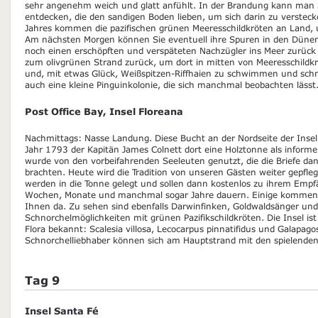
sehr angenehm weich und glatt anfühlt. In der Brandung kann man
entdecken, die den sandigen Boden lieben, um sich darin zu verstec
Jahres kommen die pazifischen grünen Meeresschildkröten an Land, u
Am nächsten Morgen können Sie eventuell ihre Spuren in den Dünen 
noch einen erschöpften und verspäteten Nachzügler ins Meer zurück
zum olivgrünen Strand zurück, um dort in mitten von Meeresschildkr
und, mit etwas Glück, Weißspitzen-Riffhaien zu schwimmen und schno
auch eine kleine Pinguinkolonie, die sich manchmal beobachten lässt
Post Office Bay, Insel Floreana
Nachmittags: Nasse Landung. Diese Bucht an der Nordseite der Insel
Jahr 1793 der Kapitän James Colnett dort eine Holztonne als informell
wurde von den vorbeifahrenden Seeleuten genutzt, die die Briefe d
brachten. Heute wird die Tradition von unseren Gästen weiter gepfleg
werden in die Tonne gelegt und sollen dann kostenlos zu ihrem Emp
Wochen, Monate und manchmal sogar Jahre dauern. Einige kommen n
Ihnen da. Zu sehen sind ebenfalls Darwinfinken, Goldwaldsänger un
Schnorchelmöglichkeiten mit grünen Pazifikschildkröten. Die Insel is
Flora bekannt: Scalesia villosa, Lecocarpus pinnatifidus und Galapag
Schnorchelliebhaber können sich am Hauptstrand mit den spielende
Tag 9
Insel Santa Fé