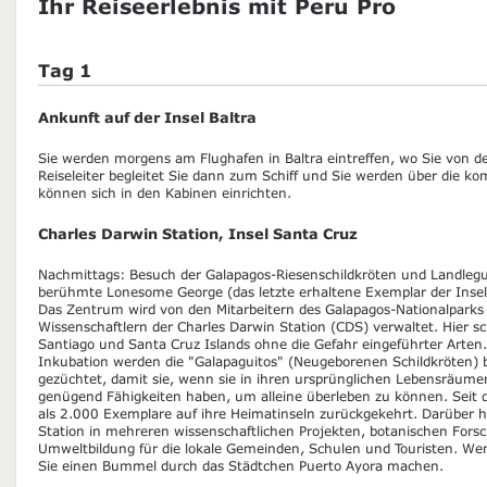
Ihr Reiseerlebnis mit Peru Pro
Tag 1
Ankunft auf der Insel Baltra
Sie werden morgens am Flughafen in Baltra eintreffen, wo Sie von 
Reiseleiter begleitet Sie dann zum Schiff und Sie werden über die 
können sich in den Kabinen einrichten.
Charles Darwin Station, Insel Santa Cruz
Nachmittags: Besuch der Galapagos-Riesenschildkröten und Landle
berühmte Lonesome George (das letzte erhaltene Exemplar der Insel 
Das Zentrum wird von den Mitarbeitern des Galapagos-Nationalpark
Wissenschaftlern der Charles Darwin Station (CDS) verwaltet. Hier sc
Santiago und Santa Cruz Islands ohne die Gefahr eingeführter Arten
Inkubation werden die "Galapaguitos" (Neugeborenen Schildkröten) b
gezüchtet, damit sie, wenn sie in ihren ursprünglichen Lebensräume
genügend Fähigkeiten haben, um alleine überleben zu können. Seit
als 2.000 Exemplare auf ihre Heimatinseln zurückgekehrt. Darüber h
Station in mehreren wissenschaftlichen Projekten, botanischen Fors
Umweltbildung für die lokale Gemeinden, Schulen und Touristen. Wen
Sie einen Bummel durch das Städtchen Puerto Ayora machen.