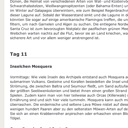
Dünen, die Heimat von verschiedenen Arten von Wat- und Küstenvögel
Schwarzhalsstelzen, Weißwangenspitzenten (oder Bahama-Enten) und
im Winter auf Galapagos überwintern, wie zum Beispiel Regenbrachvög
dieser Lagune auf. Sobald der Wasserstand sinkt und die Lagune in der
könnten Sie sogar auf einige amerikanische Flamingos treffen, die u
filtern, um nach Garnelen und Algen zu suchen. Die entlegene Nordw
Santa Cruz ist zum bevorzugten Nistplatz der pazifischen grünen Me
Weibchen warten nachts auf die Flut, bevor sie an Land kriechen, w
sicherere Art und vor allem weniger anstrengend ist.
Tag 11
Inselchen Mosquera
Vormittags: Wie viele Inseln des Archipels entstand auch Mosquera a
submarinen Vulkans. Gesteine und Korallen besiedelten die Insel und
Strömung, die zwischen Baltra und Seymour fließt, um Sand aufzufan
der größten Seelöwenkolonien und bietet ihnen einen großen Stra
Spielen. Zudem kann man von hier teilweise auch Orcas (Killerwale) s
Ernährung sind und sich hier viele tummeln. Mosquera kann auch mi
überraschen. Die endemische und seltene Lava Möwe nistet auf dieser
wenigen hundert Paaren aber zu den seltensten Möwen-Arten auf de
Sie sich an einen Krabbenreiher anpirschen oder erhaschen einen Bli
Tölpel.