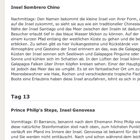
Insel Sombrero Chino
Nachmittags: Den Namen bekommt die kleine Insel von ihrer Form
auf die Insel zukommt, so sieht sie aus wie ein traditioneller Chinesisc
Nähe der Insel Santiago und das Meer zwischen den Inseln ist dadur
Besucher erlaubt tief in das blaue Wasser blicken zu können. Auf der I
einem kurzen Pfad entlang der westlichen Küste zu gehen und die b
erblicken. Zu sehen gibt es hier Vulkangesteine und Rückstände von La
Atmosphäre und Gesteine der Insel erinnern an das, was die Galapag
Küsten der Insel sonnen sich Seelöwen und Galapagos Pinguine oder 
Sonne und kühlen sich im Schatten ab. In den Lüften der Insel könn
Galapagos Falken über Ihren Köpfen kreisen sehen. Einer der Hauptg
ist jedoch das Meer das sie umgibt. Es ist ein fantastischer Ort um 
Meeresbewohner wie Haie, Rochen und verschiedenste tropische Fisch
Boote eine Erlaubnis haben diese Insel anzufahren, lohnt es sich in 
Tag 13
Prince Philip's Steps, Insel Genovesa
Vormittags: El Barranco, benannt nach dem Ehemann Prinz Philip von
diese natürliche Steinformation steil nach oben, zum höchsten Punkt 
verläuft ein Pfand ins Innere der Insel. Genovesa ist bekannt für die V
und Sie werden nicht enttäuscht. Nach und schon während dem leicht