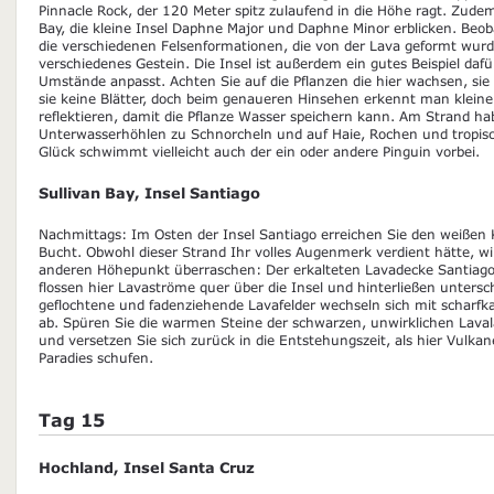
Pinnacle Rock, der 120 Meter spitz zulaufend in die Höhe ragt. Zude
Bay, die kleine Insel Daphne Major und Daphne Minor erblicken. Be
die verschiedenen Felsenformationen, die von der Lava geformt wurde
verschiedenes Gestein. Die Insel ist außerdem ein gutes Beispiel dafü
Umstände anpasst. Achten Sie auf die Pflanzen die hier wachsen, si
sie keine Blätter, doch beim genaueren Hinsehen erkennt man kleine
reflektieren, damit die Pflanze Wasser speichern kann. Am Strand hab
Unterwasserhöhlen zu Schnorcheln und auf Haie, Rochen und tropisch
Glück schwimmt vielleicht auch der ein oder andere Pinguin vorbei.
Sullivan Bay, Insel Santiago
Nachmittags: Im Osten der Insel Santiago erreichen Sie den weißen K
Bucht. Obwohl dieser Strand Ihr volles Augenmerk verdient hätte, wi
anderen Höhepunkt überraschen: Der erkalteten Lavadecke Santiago
flossen hier Lavaströme quer über die Insel und hinterließen unters
geflochtene und fadenziehende Lavafelder wechseln sich mit scharf
ab. Spüren Sie die warmen Steine der schwarzen, unwirklichen Lava
und versetzen Sie sich zurück in die Entstehungszeit, als hier Vulka
Paradies schufen.
Tag 15
Hochland, Insel Santa Cruz