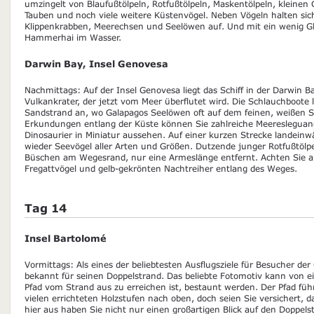
umzingelt von Blaufußtölpeln, Rotfußtölpeln, Maskentölpeln, kleinen
Tauben und noch viele weitere Küstenvögel. Neben Vögeln halten sic
Klippenkrabben, Meerechsen und Seelöwen auf. Und mit ein wenig G
Hammerhai im Wasser.
Darwin Bay, Insel Genovesa
Nachmittags: Auf der Insel Genovesa liegt das Schiff in der Darwin B
Vulkankrater, der jetzt vom Meer überflutet wird. Die Schlauchboote
Sandstrand an, wo Galapagos Seelöwen oft auf dem feinen, weißen S
Erkundungen entlang der Küste können Sie zahlreiche Meeresleguane
Dinosaurier in Miniatur aussehen. Auf einer kurzen Strecke landei
wieder Seevögel aller Arten und Größen. Dutzende junger Rotfußtölpe
Büschen am Wegesrand, nur eine Armeslänge entfernt. Achten Sie a
Fregattvögel und gelb-gekrönten Nachtreiher entlang des Weges.
Tag 14
Insel Bartolomé
Vormittags: Als eines der beliebtesten Ausflugsziele für Besucher der
bekannt für seinen Doppelstrand. Das beliebte Fotomotiv kann von ei
Pfad vom Strand aus zu erreichen ist, bestaunt werden. Der Pfad füh
vielen errichteten Holzstufen nach oben, doch seien Sie versichert, d
hier aus haben Sie nicht nur einen großartigen Blick auf den Doppel