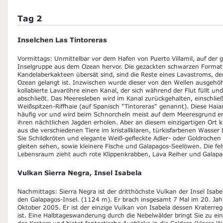
Tag 2
Inselchen Las Tintoreras
Vormittags: Unmittelbar vor dem Hafen von Puerto Villamil, auf der gr
Inselgruppe aus dem Ozean hervor. Die gezackten schwarzen Format
Kandelaberkakteen übersät sind, sind die Reste eines Lavastroms, de
Ozean gelangt ist. Inzwischen wurde dieser von den Wellen ausgehöh
kollabierte Lavaröhre einen Kanal, der sich während der Flut füllt u
abschließt. Das Meeresleben wird im Kanal zurückgehalten, einschließ
Weißspitzen-Riffhaie (auf Spanisch "Tintoreras" genannt). Diese Haia
häufig vor und wird beim Schnorcheln meist auf dem Meeresgrund en
ihren nächtlichen Jagden erholen. Aber an diesem einzigartigen Or
aus die verschiedenen Tiere im kristallklaren, türkisfarbenen Wass
Sie Schildkröten und elegante Weiß-gefleckte Adler- oder Goldrochen
gleiten sehen, sowie kleinere Fische und Galapagos-Seelöwen. Die fel
Lebensraum zieht auch rote Klippenkrabben, Lava Reiher und Galapa
Vulkan Sierra Negra, Insel Isabela
Nachmittags: Sierra Negra ist der dritthöchste Vulkan der Insel Isabe
den Galapagos-Insel. (1124 m). Er brach insgesamt 7 Mal im 20. Jah
Oktober 2005. Er ist der einzige Vulkan von Isabela dessen Kraterreg
ist. Eine Halbtageswanderung durch die Nebelwälder bringt Sie zu 
des Kraters und bietet fantastische Ausblicke in die Caldera (klares W