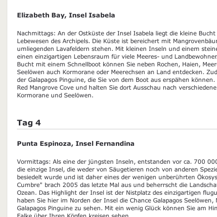
Elizabeth Bay, Insel Isabela
Nachmittags: An der Ostküste der Insel Isabela liegt die kleine Bucht 
Lebewesen des Archipels. Die Küste ist bereichert mit Mangrovenbä
umliegenden Lavafeldern stehen. Mit kleinen Inseln und einem steiner
einen einzigartigen Lebensraum für viele Meeres- und Landbewohner.
Bucht mit einem Schnellboot können Sie neben Rochen, Haien, Meere
Seelöwen auch Kormorane oder Meerechsen an Land entdecken. Zudem
der Galapagos Pinguine, die Sie von dem Boot aus erspähen können.
Red Mangrove Cove und halten Sie dort Ausschau nach verschiedene
Kormorane und Seelöwen.
Tag 4
Punta Espinoza, Insel Fernandina
Vormittags: Als eine der jüngsten Inseln, entstanden vor ca. 700 0
die einzige Insel, die weder von Säugetieren noch von anderen Spe
besiedelt wurde und ist daher eines der wenigen unberührten Ökosy
Cumbre" brach 2005 das letzte Mal aus und beherrscht die Landschaf
Ozean. Das Highlight der Insel ist der Nistplatz des einzigartigen f
haben Sie hier im Norden der Insel die Chance Galapagos Seelöwen,
Galapagos Pinguine zu sehen. Mit ein wenig Glück können Sie am H
Falke über Ihren Köpfen kreisen sehen.