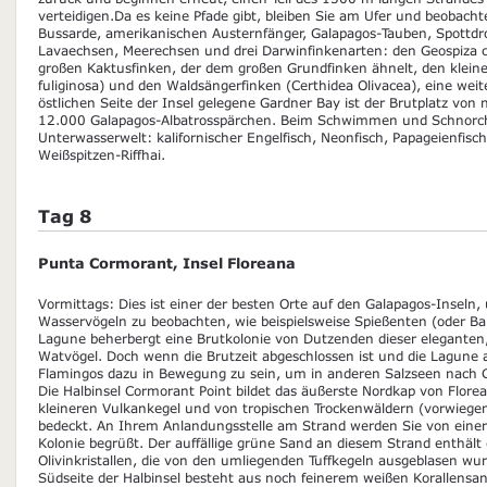
verteidigen.Da es keine Pfade gibt, bleiben Sie am Ufer und beobacht
Bussarde, amerikanischen Austernfänger, Galapagos-Tauben, Spottdro
Lavaechsen, Meerechsen und drei Darwinfinkenarten: den Geospiza co
großen Kaktusfinken, der dem großen Grundfinken ähnelt, den klein
fuliginosa) und den Waldsängerfinken (Certhidea Olivacea), eine weit
östlichen Seite der Insel gelegene Gardner Bay ist der Brutplatz von 
12.000 Galapagos-Albatrosspärchen. Beim Schwimmen und Schnorchel
Unterwasserwelt: kalifornischer Engelfisch, Neonfisch, Papageienfis
Weißspitzen-Riffhai.
Tag 8
Punta Cormorant, Insel Floreana
Vormittags: Dies ist einer der besten Orte auf den Galapagos-Insel
Wasservögeln zu beobachten, wie beispielsweise Spießenten (oder Ba
Lagune beherbergt eine Brutkolonie von Dutzenden dieser eleganten
Watvögel. Doch wenn die Brutzeit abgeschlossen ist und die Lagune 
Flamingos dazu in Bewegung zu sein, um in anderen Salzseen nach 
Die Halbinsel Cormorant Point bildet das äußerste Nordkap von Florea
kleineren Vulkankegel und von tropischen Trockenwäldern (vorwieg
bedeckt. An Ihrem Anlandungsstelle am Strand werden Sie von einer
Kolonie begrüßt. Der auffällige grüne Sand an diesem Strand enthält
Olivinkristallen, die von den umliegenden Tuffkegeln ausgeblasen wu
Südseite der Halbinsel besteht aus noch feinerem weißen Korallensan