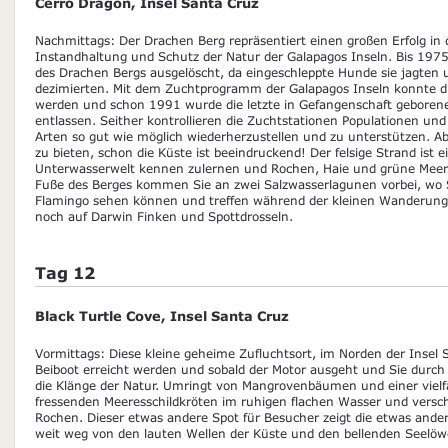
Cerro Dragón, Insel Santa Cruz
Nachmittags: Der Drachen Berg repräsentiert einen großen Erfolg in 
Instandhaltung und Schutz der Natur der Galapagos Inseln. Bis 1975
des Drachen Bergs ausgelöscht, da eingeschleppte Hunde sie jagten u
dezimierten. Mit dem Zuchtprogramm der Galapagos Inseln konnte die
werden und schon 1991 wurde die letzte in Gefangenschaft geborene 
entlassen. Seither kontrollieren die Zuchtstationen Populationen und
Arten so gut wie möglich wiederherzustellen und zu unterstützen. Abe
zu bieten, schon die Küste ist beeindruckend! Der felsige Strand ist 
Unterwasserwelt kennen zulernen und Rochen, Haie und grüne Meer
Fuße des Berges kommen Sie an zwei Salzwasserlagunen vorbei, wo 
Flamingo sehen können und treffen während der kleinen Wanderung 
noch auf Darwin Finken und Spottdrosseln.
Tag 12
Black Turtle Cove, Insel Santa Cruz
Vormittags: Diese kleine geheime Zufluchtsort, im Norden der Insel
Beiboot erreicht werden und sobald der Motor ausgeht und Sie durch
die Klänge der Natur. Umringt von Mangrovenbäumen und einer vielf
fressenden Meeresschildkröten im ruhigen flachen Wasser und vers
Rochen. Dieser etwas andere Spot für Besucher zeigt die etwas ander
weit weg von den lauten Wellen der Küste und den bellenden Seelöw