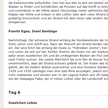
die Essensvorräte aufzufüllen. Von hier aus biet es sich am besten 
Wasser zu finden und Schildkröten als Proviant auf das Schiff zu brin
und unentdeckt in der Höhle stand. Heutzutage nisten zahlreiche Ga
Klippen der Höhle und kreisen in den Lüften über dem roten Strand 
großartig Schnorcheln und am Strand mit dem einen oder andern Se
entspannen.
Puerto Egas, Insel Santiago
Nachmittags: Der schwarze Strand entlang der Nordwestküste der Inse
Sicht, schon vom Schiff aus. Nach der Ankunft am Strand landen zw
ein. Der eine führt Sie entlang der Küste zu "Fellrobben Grotte", hie
und ruhen sie sich auf den Kühlen Steinen der Küste von der starken
dafür einen exzellenten Ort und die umliegenden Becken der Flut zi
nach Futter suchen. Der zweite Pfad führt Sie zum Pan de Azucar Vulk
verantwortlich, dass der Strand schwarz gefärbt ist. Der Krater des V
gefüllt, der bei heißem Wetter austrocknet und eine trockene Salzlan
1928 und 1930 überlegte man eine Salz-Mine anzulegen, jedoch ent
nicht realisierbar und lukrativ war. In der Lagune halten sich oft Ga
wie der Galapagos Falke, der in hohen Lüften über der Landschaft kre
Tag 6
Inselchen Lobos