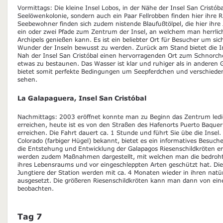
Vormittags: Die kleine Insel Lobos, in der Nähe der Insel San Cristób
Seelöwenkolonie, sondern auch ein Paar Fellrobben finden hier ihre R
Seebewohner finden sich zudem nistende Blaufußtölpel, die hier ihre
ein oder zwei Pfade zum Zentrum der Insel, an welchem man herrlic
Archipels genießen kann. Es ist ein beliebter Ort für Besucher um sic
Wunder der Inseln bewusst zu werden. Zurück am Stand bietet die In
Nah der Insel San Cristóbal einen hervorragenden Ort zum Schnorch
etwas zu bestaunen. Das Wasser ist klar und ruhiger als in anderen
bietet somit perfekte Bedingungen um Seepferdchen und verschieden
sehen.
La Galapaguera, Insel San Cristóbal
Nachmittags: 2003 eröffnet konnte man zu Beginn das Zentrum ledig
erreichen, heute ist es von den Straßen des Hafenorts Puerto Baquer
erreichen. Die Fahrt dauert ca. 1 Stunde und führt Sie übe die Ins
Colorado (farbiger Hügel) bekannt, bietet es ein informatives Besu
die Entstehung und Entwicklung der Galapagos Riesenschildkröten erl
werden zudem Maßnahmen dargestellt, mit welchen man die bedrohte
ihres Lebensraums und vor eingeschleppten Arten geschützt hat. Di
Jungtiere der Station werden mit ca. 4 Monaten wieder in ihren nat
ausgesetzt. Die größeren Riesenschildkröten kann man dann von e
beobachten.
Tag 7