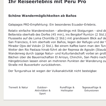
Ihr Reiseerlebnis mit Peru Pro
Schöne Wandermöglichkeiten ab Baños
Galapagos PRO-Empfehlung: Ein besonderes Ecuador-Erlebnis.
Relativ einfache Wanderstrecken - allerdings mit Steigungen - sind 
Bellavista oberhalb des Dorfes (45 min), ins Bergdorf Runtún (2 Std.
Flussseite auf die Loma Chontilla (2 Std.) mit grandiosem Blick auf 
San Francisco, 6 km oberhalb von Baños, liegen der Refugio und de
Mirador Ojos del Volcán (2 Std.). Bei einem Kaffee kann man den Tu
Weiter den Rio Pastaza hinab führt ab der Represa de Agoyán (Staud
Wanderweg durch üppige Natur- und Kulturlandschaft vorbei an groß
Bächen über die Bauernschaften El Arroyo, Chinchín, San Pedro nach
Hängebrücken lassen einen an mehreren Punkten der Wanderung zu
Straße mit Busverkehr zurückkehren.
Der Tungurahua ist wegen der Vulkanaktivität nicht besteigbar.
Tierwelt & Natur
Outdoor-
Rundflüge &
Tagesausflüge &
Aktivitäten &
Helikopter
Exkursionen
Sport