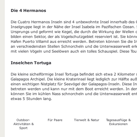
Die 4 Hermanos
Die Cuatro Hermanos Inseln sind 4 unbewohnte Insel innerhalb des G
Inselgruppe liegt in der Nähe der Insel Isabela im Pazifischen Ozean.
Ursprungs und geformt wie Kegel, die durch die Wirkung der Wellen 
bilden einen Sektor, der als Vogelschutzgebiet reserviert ist. Sie k
Hafen Puerto Villamil aus erreicht werden. Betreten können Sie die I
an verschiedensten Stellen Schnorcheln und die Unterwasserwelt erk
mit vielen Vögeln und Seelöwen auch ein tolles Schauspiel. Diese To
Inselchen Tortuga
Die kleine sichelförmige Insel Tortuga befindet sich etwa 2 Kilometer 
Galapagos Archipel. Die kleine Kraterinsel liegt lediglich zur Hälfte a
einen wichtigen Nistplatz für Seevögel der Galapagos-Inseln. Diese I
betreten werden und kann nur mit dem Boot erreicht werden. In de
können Sie im kühlen Nass schnorcheln und die Unterwasserwelt ent
etwas 5 Stunden lang.
Outdoor-
Für Paare
Tierwelt & Natur
Tagesausflüge &
Aktivitäten &
Exkursionen
Sport