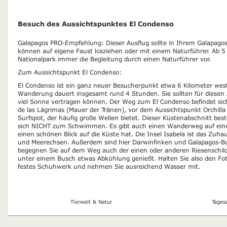
Besuch des Aussichtspunktes El Condenso
Galapagos PRO-Empfehlung: Dieser Ausflug sollte in Ihrem Galapagos-
können auf eigene Faust losziehen oder mit einem Naturführer. Ab 5
Nationalpark immer die Begleitung durch einen Naturführer vor.
Zum Aussichtspunkt El Condenso:
El Condenso ist ein ganz neuer Besucherpunkt etwa 6 Kilometer westl
Wanderung dauert insgesamt rund 4 Stunden. Sie sollten für diesen 
viel Sonne vertragen können. Der Weg zum El Condenso befindet si
de las Lágrimas (Mauer der Tränen), vor dem Aussichtspunkt Orchilla a
Surfspot, der häufig große Wellen bietet. Dieser Küstenabschnitt bes
sich NICHT zum Schwimmen. Es gibt auch einen Wanderweg auf ein
einen schönen Blick auf die Küste hat. Die Insel Isabela ist das Zuha
und Meerechsen. Außerdem sind hier Darwinfinken und Galapagos-Bus
begegnen Sie auf dem Weg auch der einen oder anderen Riesenschild
unter einem Busch etwas Abkühlung genießt. Halten Sie also den Fot
festes Schuhwerk und nehmen Sie ausreichend Wasser mit.
Tierwelt & Natur
Tages