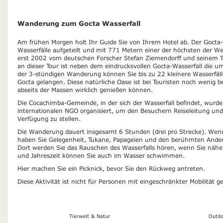
Wanderung zum Gocta Wasserfall
Am frühen Morgen holt Ihr Guide Sie von Ihrem Hotel ab. Der Gocta-W
Wasserfälle aufgeteilt und mit 771 Metern einer der höchsten der W
erst 2002 vom deutschen Forscher Stefan Ziemendorff und seinem 
an dieser Tour ist neben dem eindrucksvollen Gocta-Wasserfall die 
der 3-stündigen Wanderung können Sie bis zu 22 kleinere Wasserfäll
Gocta gelangen. Diese natürliche Oase ist bei Touristen noch wenig b
abseits der Massen wirklich genießen können.
Die Cocachimba-Gemeinde, in der sich der Wasserfall befindet, wurd
internationalen NGO organisiert, um den Besuchern Reiseleitung und
Verfügung zu stellen.
Die Wanderung dauert insgesamt 6 Stunden (drei pro Strecke). Wenn
haben Sie Gelegenheit, Tukane, Papageien und den berühmten Ande
Dort werden Sie das Rauschen des Wasserfalls hören, wenn Sie näh
und Jahreszeit können Sie auch im Wasser schwimmen.
Hier machen Sie ein Picknick, bevor Sie den Rückweg antreten.
Diese Aktivität ist nicht für Personen mit eingeschränkter Mobilität g
Tierwelt & Natur
Outdo