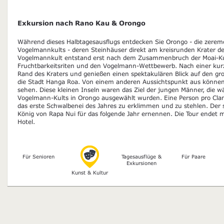
Exkursion nach Rano Kau & Orongo
Während dieses Halbtagesausflugs entdecken Sie Orongo - die zeremo
Vogelmannkults - deren Steinhäuser direkt am kreisrunden Krater de
Vogelmannkult entstand erst nach dem Zusammenbruch der Moai-Kult
Fruchtbarkeitsriten und den Vogelmann-Wettbewerb. Nach einer kurz
Rand des Kraters und genießen einen spektakulären Blick auf den gr
die Stadt Hanga Roa. Von einem anderen Aussichtspunkt aus können 
sehen. Diese kleinen Inseln waren das Ziel der jungen Männer, die 
Vogelmann-Kults in Orongo ausgewählt wurden. Eine Person pro C
das erste Schwalbenei des Jahres zu erklimmen und zu stehlen. Der s
König von Rapa Nui für das folgende Jahr ernennen. Die Tour endet 
Hotel.
Für Senioren
Tagesausflüge &
Für Paare
Exkursionen
Kunst & Kultur