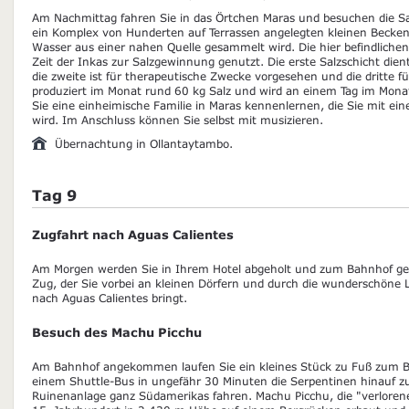
Am Nachmittag fahren Sie in das Örtchen Maras und besuchen die Sa
ein Komplex von Hunderten auf Terrassen angelegten kleinen Becken,
Wasser aus einer nahen Quelle gesammelt wird. Die hier befindliche
Zeit der Inkas zur Salzgewinnung genutzt. Die erste Salzschicht di
die zweite ist für therapeutische Zwecke vorgesehen und die dritte fü
produziert im Monat rund 60 kg Salz und wird an einem Tag im Mon
Sie eine einheimische Familie in Maras kennenlernen, die Sie mit ei
wird. Im Anschluss können Sie selbst mit musizieren.
Übernachtung in Ollantaytambo.
Tag 9
Zugfahrt nach Aguas Calientes
Am Morgen werden Sie in Ihrem Hotel abgeholt und zum Bahnhof gebr
Zug, der Sie vorbei an kleinen Dörfern und durch die wunderschöne
nach Aguas Calientes bringt.
Besuch des Machu Picchu
Am Bahnhof angekommen laufen Sie ein kleines Stück zu Fuß zum B
einem Shuttle-Bus in ungefähr 30 Minuten die Serpentinen hinauf zu
Ruinenanlage ganz Südamerikas fahren. Machu Picchu, die "verloren