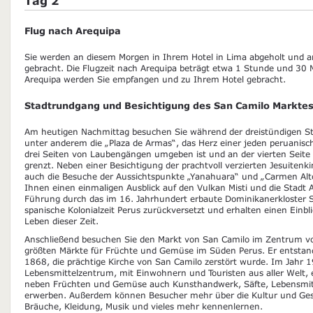
Tag 2
Flug nach Arequipa
Sie werden an diesem Morgen in Ihrem Hotel in Lima abgeholt und a
gebracht. Die Flugzeit nach Arequipa beträgt etwa 1 Stunde und 30 
Arequipa werden Sie empfangen und zu Ihrem Hotel gebracht.
Stadtrundgang und Besichtigung des San Camilo Markte
Am heutigen Nachmittag besuchen Sie während der dreistündigen St
unter anderem die „Plaza de Armas“, das Herz einer jeden peruanisch
drei Seiten von Laubengängen umgeben ist und an der vierten Seite 
grenzt. Neben einer Besichtigung der prachtvoll verzierten Jesuiten
auch die Besuche der Aussichtspunkte „Yanahuara“ und „Carmen Al
Ihnen einen einmaligen Ausblick auf den Vulkan Misti und die Stadt 
Führung durch das im 16. Jahrhundert erbaute Dominikanerkloster Sa
spanische Kolonialzeit Perus zurückversetzt und erhalten einen Einblic
Leben dieser Zeit.
Anschließend besuchen Sie den Markt von San Camilo im Zentrum von
größten Märkte für Früchte und Gemüse im Süden Perus. Er entsta
1868, die prächtige Kirche von San Camilo zerstört wurde. Im Jahr 
Lebensmittelzentrum, mit Einwohnern und Touristen aus aller Welt,
neben Früchten und Gemüse auch Kunsthandwerk, Säfte, Lebensmitt
erwerben. Außerdem können Besucher mehr über die Kultur und Gesc
Bräuche, Kleidung, Musik und vieles mehr kennenlernen.