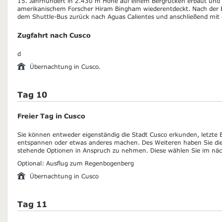
15. Jahrhundert in 2.430 m Höhe auf einem Bergrücken erbaut und
amerikanischem Forscher Hiram Bingham wiederentdeckt. Nach der B
dem Shuttle-Bus zurück nach Aguas Calientes und anschließend mit
Zugfahrt nach Cusco
d
Übernachtung in Cusco.
Tag 10
Freier Tag in Cusco
Sie können entweder eigenständig die Stadt Cusco erkunden, letzte E
entspannen oder etwas anderes machen. Des Weiteren haben Sie die 
stehende Optionen in Anspruch zu nehmen. Diese wählen Sie im näch
Optional: Ausflug zum Regenbogenberg
Übernachtung in Cusco
Tag 11