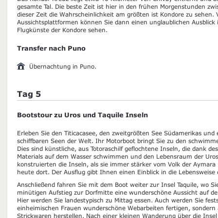
gesamte Tal. Die beste Zeit ist hier in den frühen Morgenstunden zw
dieser Zeit die Wahrscheinlichkeit am größten ist Kondore zu sehen
Aussichtsplattformen können Sie dann einen unglaublichen Ausblick i
Flugkünste der Kondore sehen.
Transfer nach Puno
Übernachtung in Puno.
Tag 5
Bootstour zu Uros und Taquile Inseln
Erleben Sie den Titicacasee, den zweitgrößten See Südamerikas und 
schiffbaren Seen der Welt. Ihr Motorboot bringt Sie zu den schwimme
Dies sind künstliche, aus Totoraschilf geflochtene Inseln, die dank de
Materials auf dem Wasser schwimmen und den Lebensraum der Uros K
konstruierten die Inseln, als sie immer stärker vom Volk der Aymara
heute dort. Der Ausflug gibt Ihnen einen Einblick in die Lebensweis
Anschließend fahren Sie mit dem Boot weiter zur Insel Taquile, wo Si
minütigen Aufstieg zur Dorfmitte eine wunderschöne Aussicht auf de
Hier werden Sie landestypisch zu Mittag essen. Auch werden Sie festst
einheimischen Frauen wunderschöne Webarbeiten fertigen, sondern 
Strickwaren herstellen. Nach einer kleinen Wanderung über die Inse