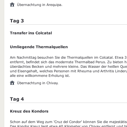
Übernachtung in Arequipa.
Tag 3
Transfer ins Colcatal
Umliegende Thermalquellen
Am Nachmittag besuchen Sie die Thermalquellen im Colcatal. Etwa 3
entfernt, befindet sich das modernste Thermalbad Perus. Zu bieten 
überdachtes Becken und mehrere kleine. Das Wasser der heißen Quel
und Eisengehalt, welches Personen mit Rheuma und Arthritis Linder
alle eine willkommene Erholung ist.
Übernachtung in Chivay.
Tag 4
Kreuz des Kondors
Schon auf dem Weg zum 'Cruz del Condor' können Sie die majestäti
Das Kondor Kreuz liegt etwa 40 Kilometer von Chivay entfernt und bie