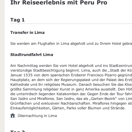
Ihr Reiseerlebnis mit Peru Pro
Tag 1
Transfer in Lima
Sie werden am Flughafen in Lima abgeholt und zu Ihrem Hotel gebra
Stadtrundfahrt Lima
Am Nachmittag werden Sie vom Hotel abgeholt und ins Stadtzentrum
vierstündige Stadtbesichtigung beginnt. Lima, auch die „Stadt der 
Januar 1535 von dem spanischen Eroberer Francisco Pizarro gegründ
Hauptplatz, an dem sich der Regierungspalast und der Palast des Erzb
Kathedrale und ihr religiöses Museum. Danach besuchen Sie das Klost
größte Sammlung religiöser Kunst in ganz Amerika ausstellt. Den Hö
die unterirdisch liegenden Katakomben dar. Gegen Ende der Tour fah
San Isidro und Miraflores. San Isidro, das als „Garten-Bezirk“ von Lim
Grünflächen und exklusiven Nachbarschaften. Miraflores hingegen is
Einkaufsmöglichkeiten, Gärten, Parks voller Blumen und Strände.
Übernachtung in Lima