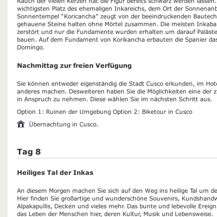
Rauch der vielen Kerzen hat die Figur bereits schwarz werden lassen
wichtigsten Platz des ehemaligen Inkareichs, dem Ort der Sonnenan
Sonnentempel “Koricancha” zeugt von der beeindruckenden Bautechni
gehauene Steine halten ohne Mörtel zusammen. Die meisten Inkaba
zerstört und nur die Fundamente wurden erhalten um darauf Paläste
bauen. Auf dem Fundament von Korikancha erbauten die Spanier da
Domingo.
Nachmittag zur freien Verfügung
Sie können entweder eigenständig die Stadt Cusco erkunden, im Hot
anderes machen. Desweiteren haben Sie die Möglichkeiten eine der
in Anspruch zu nehmen. Diese wählen Sie im nächsten Schritt aus.
Option 1: Ruinen der Umgebung Option 2: Biketour in Cusco
Übernachtung in Cusco.
Tag 8
Heiliges Tal der Inkas
An diesem Morgen machen Sie sich auf den Weg ins heilige Tal um d
Hier finden Sie großartige und wunderschöne Souvenirs, Kundshand
Alpakapullis, Decken und vieles mehr. Das bunte und lebevolle Ereignis
das Leben der Menschen hier, deren Kultur, Musik und Lebensweise.