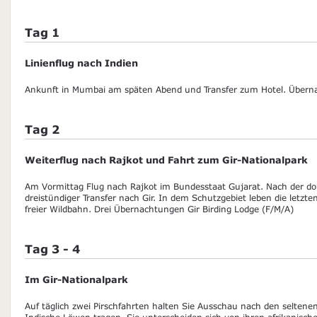
Tag 1
Linienflug nach Indien
Ankunft in Mumbai am späten Abend und Transfer zum Hotel. Übern
Tag 2
Weiterflug nach Rajkot und Fahrt zum Gir-Nationalpark
Am Vormittag Flug nach Rajkot im Bundesstaat Gujarat. Nach der dor
dreistündiger Transfer nach Gir. In dem Schutzgebiet leben die letzt
freier Wildbahn. Drei Übernachtungen Gir Birding Lodge (F/M/A)
Tag 3 - 4
Im Gir-Nationalpark
Auf täglich zwei Pirschfahrten halten Sie Ausschau nach den selten
Indische Löwen tragen. Sie unterscheiden sich von ihren afrikanisc