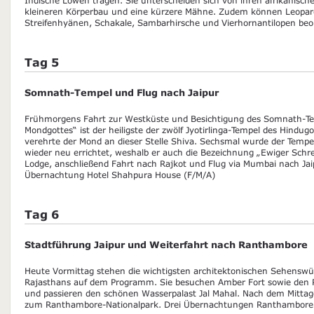
kleineren Körperbau und eine kürzere Mähne. Zudem können Leopar
Streifenhyänen, Schakale, Sambarhirsche und Vierhornantilopen be
Tag 5
Somnath-Tempel und Flug nach Jaipur
Frühmorgens Fahrt zur Westküste und Besichtigung des Somnath-Te
Mondgottes“ ist der heiligste der zwölf Jyotirlinga-Tempel des Hindu
verehrte der Mond an dieser Stelle Shiva. Sechsmal wurde der Tempe
wieder neu errichtet, weshalb er auch die Bezeichnung „Ewiger Schrei
Lodge, anschließend Fahrt nach Rajkot und Flug via Mumbai nach Ja
Übernachtung Hotel Shahpura House (F/M/A)
Tag 6
Stadtführung Jaipur und Weiterfahrt nach Ranthambore
Heute Vormittag stehen die wichtigsten architektonischen Sehenswü
Rajasthans auf dem Programm. Sie besuchen Amber Fort sowie den 
und passieren den schönen Wasserpalast Jal Mahal. Nach dem Mittag
zum Ranthambore-Nationalpark. Drei Übernachtungen Ranthambore 