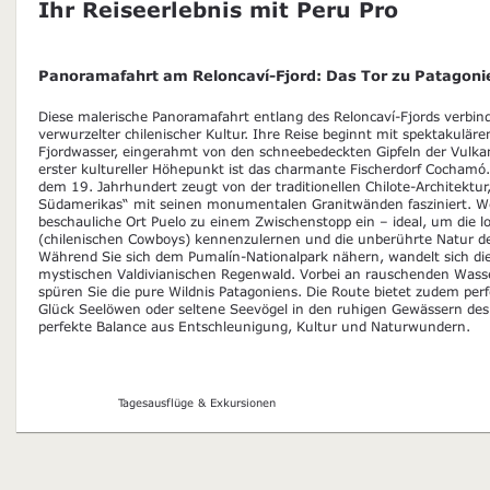
Ihr Reiseerlebnis mit Peru Pro
Panoramafahrt am Reloncaví-Fjord: Das Tor zu Patagoni
Diese malerische Panoramafahrt entlang des Reloncaví-Fjords verbind
verwurzelter chilenischer Kultur. Ihre Reise beginnt mit spektakuläre
Fjordwasser, eingerahmt von den schneebedeckten Gipfeln der Vulka
erster kultureller Höhepunkt ist das charmante Fischerdorf Cochamó. 
dem 19. Jahrhundert zeugt von der traditionellen Chilote-Architektur
Südamerikas“ mit seinen monumentalen Granitwänden fasziniert. Wei
beschauliche Ort Puelo zu einem Zwischenstopp ein – ideal, um die 
(chilenischen Cowboys) kennenzulernen und die unberührte Natur d
Während Sie sich dem Pumalín-Nationalpark nähern, wandelt sich die
mystischen Valdivianischen Regenwald. Vorbei an rauschenden Wasse
spüren Sie die pure Wildnis Patagoniens. Die Route bietet zudem per
Glück Seelöwen oder seltene Seevögel in den ruhigen Gewässern des
perfekte Balance aus Entschleunigung, Kultur und Naturwundern.
Tagesausflüge & Exkursionen