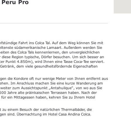
 Peru Pro
fstündige Fahrt ins Colca Tal. Auf dem Weg können Sie mit
seltenste südamerikanische Lamaart. Außerdem werden Sie
heiten des Colca Tals kennenlernen, den unvergleichlichen
r diese Region typische, Dörfer besuchen. Um sich besser an
r Punkt 4.850m), wird Ihnen eine Tasse Coca-Tee serviert.
es Getränk, dem viele gesundheitsfördernde Eigenschaften
igen die Kondore oft nur wenige Meter von Ihnen entfernt aus
gehen. Im Anschluss machen Sie eine kurze Wanderung am
weiter zum Aussichtspunkt „Antahuilque“, von wo aus Sie
.500 Jahre alte präinkaischen Terrassen haben. Nach der
 für ein Mittagessen haben, kehren Sie zu Ihrem Hotel
t zu einem Besuch der natürlichen Thermalbäder, die
gen sind. Übernachtung im Hotel Casa Andina Colca.