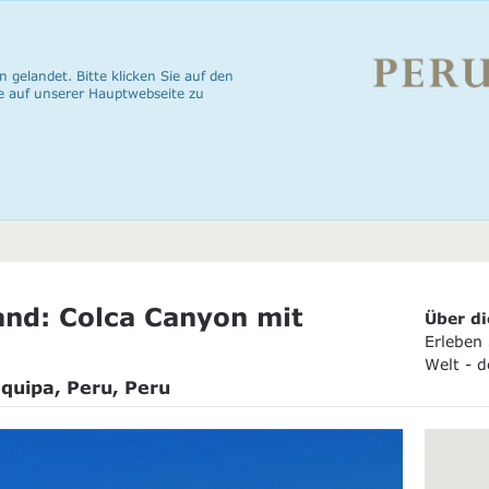
n gelandet. Bitte klicken Sie auf den
e auf unserer Hauptwebseite zu
nd: Colca Canyon mit
Über di
Erleben
Welt - 
equipa, Peru, Peru