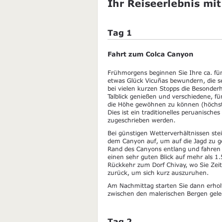
Ihr Reiseerlebnis mit
Tag 1
Fahrt zum Colca Canyon
Frühmorgens beginnen Sie Ihre ca. fün
etwas Glück Vicuñas bewundern, die 
bei vielen kurzen Stopps die Besonder
Talblick genießen und verschiedene, fü
die Höhe gewöhnen zu können (höchste
Dies ist ein traditionelles peruanisch
zugeschrieben werden.
Bei günstigen Wetterverhältnissen ste
dem Canyon auf, um auf die Jagd zu 
Rand des Canyons entlang und fahren 
einen sehr guten Blick auf mehr als 1
Rückkehr zum Dorf Chivay, wo Sie Zeit
zurück, um sich kurz auszuruhen.
Am Nachmittag starten Sie dann erhol
zwischen den malerischen Bergen gele
Tag 2