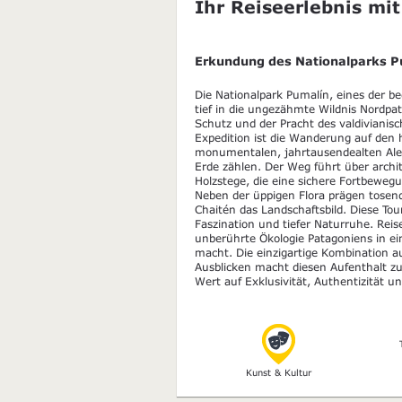
Ihr Reiseerlebnis mit
Erkundung des Nationalparks P
Die Nationalpark Pumalín, eines der b
tief in die ungezähmte Wildnis Nordpat
Schutz und der Pracht des valdiviani
Expedition ist die Wanderung auf den h
monumentalen, jahrtausendealten Ale
Erde zählen. Der Weg führt über archi
Holzstege, die eine sichere Fortbeweg
Neben der üppigen Flora prägen tosend
Chaitén das Landschaftsbild. Diese Tou
Faszination und tiefer Naturruhe. Reise
unberührte Ökologie Patagoniens in e
macht. Die einzigartige Kombination a
Ausblicken macht diesen Aufenthalt zu 
Wert auf Exklusivität, Authentizität un
Kunst & Kultur