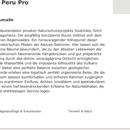
 Peru Pro
umalín
edeutendsten privaten Naturschutzprojekte Südchiles, führt
agoniens. Die sorgfältig konzipierte Route widmet sich dem
schen Regenwaldes. Ein herausragender Höhepunkt dieser
istorischen Pfaden der Alerces-Sektoren. Hier lassen sich die
rce-Bäume bewundern, die zu den ältesten Lebewesen der
tektonisch faszinierende Hängebrücken und gut präparierte
ung durch das dichte, smaragdgrüne Dickicht ermöglichen.
e Wasserfälle und die imposante Silhouette des Vulkans
r bietet eine perfekte Balance zwischen geologischer
nde erleben eine logistisch perfekt organisierte Reise, die die
inem absolut komfortablen und sicheren Rahmen zugänglich
us maritimem Einfluss, dichten Urwäldern und spektakulären
einem tief beeindruckenden Erlebnis für Naturliebhaber, die
d erstklassigen Service legen.
Tagesausflüge & Exkursionen
Tierwelt & Natur