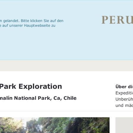
n gelandet. Bitte klicken Sie auf den
e auf unserer Hauptwebseite zu
Park Exploration
Über di
Expedit
malín National Park, Ca, Chile
Unberüh
und mäc