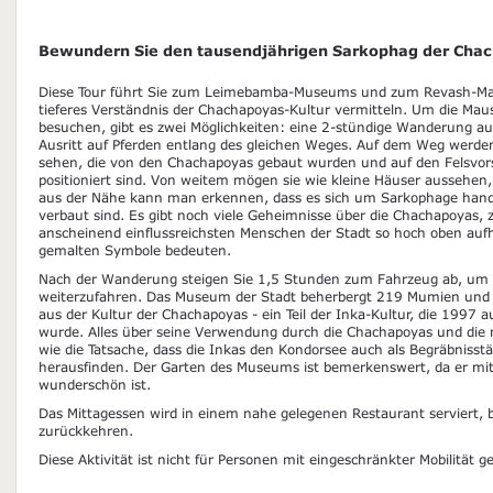
Bewundern Sie den tausendjährigen Sarkophag der Cha
Diese Tour führt Sie zum Leimebamba-Museums und zum Revash-Mau
tieferes Verständnis der Chachapoyas-Kultur vermitteln. Um die Ma
besuchen, gibt es zwei Möglichkeiten: eine 2-stündige Wanderung au
Ausritt auf Pferden entlang des gleichen Weges. Auf dem Weg werd
sehen, die von den Chachapoyas gebaut wurden und auf den Felsvor
positioniert sind. Von weitem mögen sie wie kleine Häuser aussehen, 
aus der Nähe kann man erkennen, dass es sich um Sarkophage handelt,
verbaut sind. Es gibt noch viele Geheimnisse über die Chachapoyas, 
anscheinend einflussreichsten Menschen der Stadt so hoch oben auf
gemalten Symbole bedeuten.
Nach der Wanderung steigen Sie 1,5 Stunden zum Fahrzeug ab, um
weiterzufahren. Das Museum der Stadt beherbergt 219 Mumien und
aus der Kultur der Chachapoyas - ein Teil der Inka-Kultur, die 1997
wurde. Alles über seine Verwendung durch die Chachapoyas und die 
wie die Tatsache, dass die Inkas den Kondorsee auch als Begräbnisstä
herausfinden. Der Garten des Museums ist bemerkenswert, da er mi
wunderschön ist.
Das Mittagessen wird in einem nahe gelegenen Restaurant serviert, b
zurückkehren.
Diese Aktivität ist nicht für Personen mit eingeschränkter Mobilität g