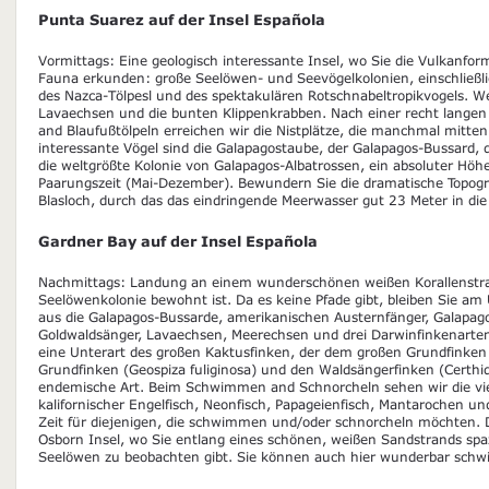
Punta Suarez auf der Insel Española
Vormittags: Eine geologisch interessante Insel, wo Sie die Vulkanform
Fauna erkunden: große Seelöwen- und Seevögelkolonien, einschließli
des Nazca-Tölpesl und des spektakulären Rotschnabeltropikvogels. We
Lavaechsen und die bunten Klippenkrabben. Nach einer recht lange
and Blaufußtölpeln erreichen wir die Nistplätze, die manchmal mitten
interessante Vögel sind die Galapagostaube, der Galapagos-Bussard
die weltgrößte Kolonie von Galapagos-Albatrossen, ein absoluter Hö
Paarungszeit (Mai-Dezember). Bewundern Sie die dramatische Topo
Blasloch, durch das das eindringende Meerwasser gut 23 Meter in die 
Gardner Bay auf der Insel Española
Nachmittags: Landung an einem wunderschönen weißen Korallenstra
Seelöwenkolonie bewohnt ist. Da es keine Pfade gibt, bleiben Sie am
aus die Galapagos-Bussarde, amerikanischen Austernfänger, Galapag
Goldwaldsänger, Lavaechsen, Meerechsen und drei Darwinfinkenarten:
eine Unterart des großen Kaktusfinken, der dem großen Grundfinken 
Grundfinken (Geospiza fuliginosa) und den Waldsängerfinken (Certhid
endemische Art. Beim Schwimmen and Schnorcheln sehen wir die viel
kalifornischer Engelfisch, Neonfisch, Papageienfisch, Mantarochen und
Zeit für diejenigen, die schwimmen und/oder schnorcheln möchten. 
Osborn Insel, wo Sie entlang eines schönen, weißen Sandstrands sp
Seelöwen zu beobachten gibt. Sie können auch hier wunderbar sch