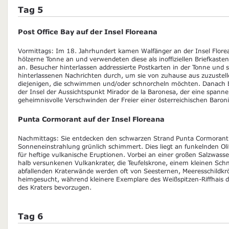
Tag 5
Post Office Bay auf der Insel Floreana
Vormittags: Im 18. Jahrhundert kamen Walfänger an der Insel Florea
hölzerne Tonne an und verwendeten diese als inoffiziellen Briefkasten.
an. Besucher hinterlassen addressierte Postkarten in der Tonne und 
hinterlassenen Nachrichten durch, um sie von zuhause aus zuzustelle
diejenigen, die schwimmen und/oder schnorcheln möchten. Danach be
der Insel der Aussichtspunkt Mirador de la Baronesa, der eine spann
geheimnisvolle Verschwinden der Freier einer österreichischen Baroni
Punta Cormorant auf der Insel Floreana
Nachmittags: Sie entdecken den schwarzen Strand Punta Cormorant,
Sonneneinstrahlung grünlich schimmert. Dies liegt an funkelnden Oli
für heftige vulkanische Eruptionen. Vorbei an einer großen Salzwass
halb versunkenen Vulkankrater, die Teufelskrone, einem kleinen Schn
abfallenden Kraterwände werden oft von Seesternen, Meeresschildkr
heimgesucht, während kleinere Exemplare des Weißspitzen-Riffhais 
des Kraters bevorzugen.
Tag 6