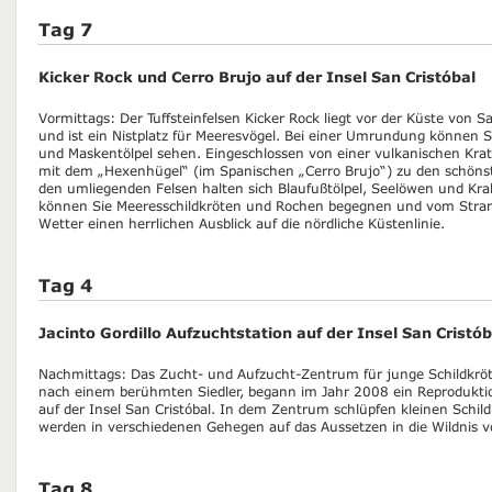
Tag 7
Kicker Rock und Cerro Brujo auf der Insel San Cristóbal
Vormittags: Der Tuffsteinfelsen Kicker Rock liegt vor der Küste von 
und ist ein Nistplatz für Meeresvögel. Bei einer Umrundung können Si
und Maskentölpel sehen. Eingeschlossen von einer vulkanischen Krate
mit dem „Hexenhügel“ (im Spanischen „Cerro Brujo“) zu den schönst
den umliegenden Felsen halten sich Blaufußtölpel, Seelöwen und Kr
können Sie Meeresschildkröten und Rochen begegnen und vom Stran
Wetter einen herrlichen Ausblick auf die nördliche Küstenlinie.
Tag 4
Jacinto Gordillo Aufzuchtstation auf der Insel San Cristób
Nachmittags: Das Zucht- und Aufzucht-Zentrum für junge Schildkröte
nach einem berühmten Siedler, begann im Jahr 2008 ein Reprodukti
auf der Insel San Cristóbal. In dem Zentrum schlüpfen kleinen Schil
werden in verschiedenen Gehegen auf das Aussetzen in die Wildnis vo
Tag 8