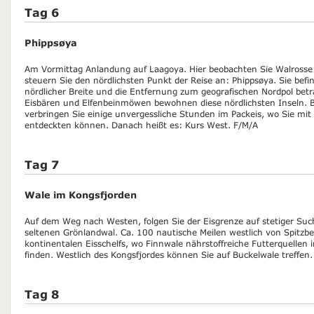
Tag 6
Phippsøya
Am Vormittag Anlandung auf Laagoya. Hier beobachten Sie Walrosse 
steuern Sie den nördlichsten Punkt der Reise an: Phippsøya. Sie befin
nördlicher Breite und die Entfernung zum geografischen Nordpol betr
Eisbären und Elfenbeinmöwen bewohnen diese nördlichsten Inseln. 
verbringen Sie einige unvergessliche Stunden im Packeis, wo Sie m
entdeckten können. Danach heißt es: Kurs West. F/M/A
Tag 7
Wale im Kongsfjorden
Auf dem Weg nach Westen, folgen Sie der Eisgrenze auf stetiger Su
seltenen Grönlandwal. Ca. 100 nautische Meilen westlich von Spitzbe
kontinentalen Eisschelfs, wo Finnwale nährstoffreiche Futterquellen
finden. Westlich des Kongsfjordes können Sie auf Buckelwale treffen
Tag 8