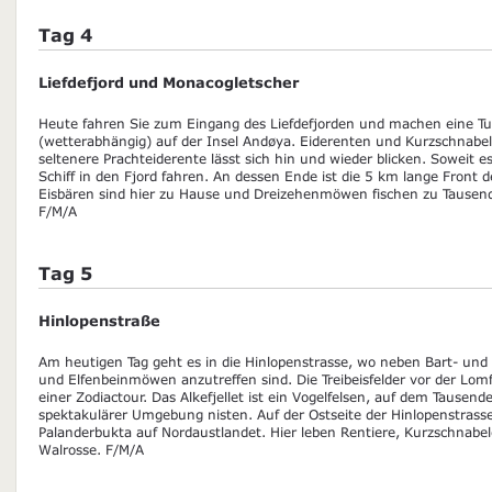
Tag 4
Liefdefjord und Monacogletscher
Heute fahren Sie zum Eingang des Liefdefjorden und machen eine 
(wetterabhängig) auf der Insel Andøya. Eiderenten und Kurzschnabelg
seltenere Prachteiderente lässt sich hin und wieder blicken. Soweit e
Schiff in den Fjord fahren. An dessen Ende ist die 5 km lange Front 
Eisbären sind hier zu Hause und Dreizehenmöwen fischen zu Tausen
F/M/A
Tag 5
Hinlopenstraße
Am heutigen Tag geht es in die Hinlopenstrasse, wo neben Bart- und
und Elfenbeinmöwen anzutreffen sind. Die Treibeisfelder vor der Lom
einer Zodiactour. Das Alkefjellet ist ein Vogelfelsen, auf dem Tause
spektakulärer Umgebung nisten. Auf der Ostseite der Hinlopenstrasse
Palanderbukta auf Nordaustlandet. Hier leben Rentiere, Kurzschnab
Walrosse. F/M/A