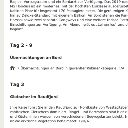
Bar, ein Vortragsraum und ein Bordarzt zur Verfügung. Das 2019 nach
MS Hondius ist ein modernes, mit der höchsten Eisklasse ausgerüstete
Kabinen Platz für insgesamt 170 Passagiere bietet. Die geräumigen Ka
hin zu Deluxe-Standard mit eigenem Balkon. An Bord stehen die Pan
Hörsaal sowie zwei separate Gangways und eine weitere Indoor-Plattf
Einschiffungen zur Verfügung. Am Abend heißt es „Leinen los" und di
beginnt.
Tag 2 - 9
Übernachtungen an Bord
7 Übernachtungen an Bord in gewählter Kabinenkategorie. F/A
Tag 3
Gletscher im Raudfjord
Ihre Reise führt Sie in den Raudfjord zur Nordküste von Westspitzber
zahlreichen Gletschern dominiert. Ringel- und Bartrobben sind hier zu
und Küstenlinien werden von verschiedenen Seevogelarten belebt. I
ist die arktische Vegetation beheimatet. F/M/A