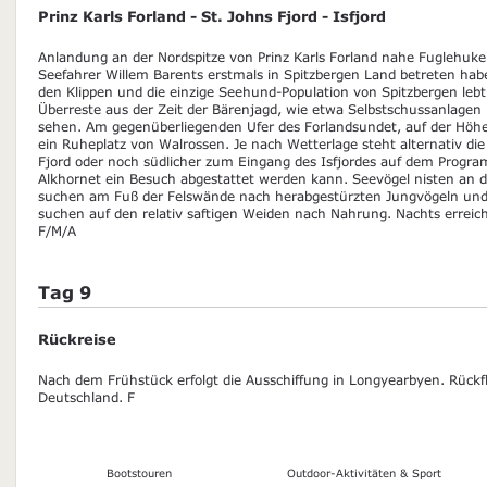
Prinz Karls Forland - St. Johns Fjord - Isfjord
Anlandung an der Nordspitze von Prinz Karls Forland nahe Fuglehuken.
Seefahrer Willem Barents erstmals in Spitzbergen Land betreten hab
den Klippen und die einzige Seehund-Population von Spitzbergen lebt 
Überreste aus der Zeit der Bärenjagd, wie etwa Selbstschussanlagen u
sehen. Am gegenüberliegenden Ufer des Forlandsundet, auf der Höhe
ein Ruheplatz von Walrossen. Je nach Wetterlage steht alternativ die
Fjord oder noch südlicher zum Eingang des Isfjordes auf dem Progra
Alkhornet ein Besuch abgestattet werden kann. Seevögel nisten an d
suchen am Fuß der Felswände nach herabgestürzten Jungvögeln und 
suchen auf den relativ saftigen Weiden nach Nahrung. Nachts erreich
F/M/A
Tag 9
Rückreise
Nach dem Frühstück erfolgt die Ausschiffung in Longyearbyen. Rückfl
Deutschland. F
Bootstouren
Outdoor-Aktivitäten & Sport