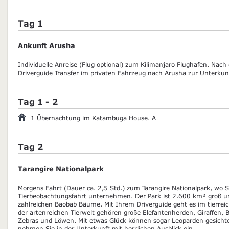
Tag 1
Ankunft Arusha
Individuelle Anreise (Flug optional) zum Kilimanjaro Flughafen. Na
Driverguide Transfer im privaten Fahrzeug nach Arusha zur Unterkunft
Tag 1 - 2
1 Übernachtung im Katambuga House. A
Tag 2
Tarangire Nationalpark
Morgens Fahrt (Dauer ca. 2,5 Std.) zum Tarangire Nationalpark, wo S
Tierbeobachtungsfahrt unternehmen. Der Park ist 2.600 km² groß u
zahlreichen Baobab Bäume. Mit Ihrem Driverguide geht es im tierreic
der artenreichen Tierwelt gehören große Elefantenherden, Giraffen, 
Zebras und Löwen. Mit etwas Glück können sogar Leoparden gesichte
nehmen Sie in der Unterkunft mit herrlichen Ausblick ein.