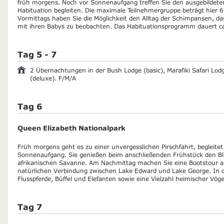
früh morgens. Noch vor Sonnenaufgang treffen Sie den ausgebildeten
Habituation begleiten. Die maximale Teilnehmergruppe beträgt hier 
Vormittags haben Sie die Möglichkeit den Alltag der Schimpansen, 
mit ihren Babys zu beobachten. Das Habituationsprogramm dauert c
Tag 5 - 7
2 Übernachtungen in der Bush Lodge (basic), Marafiki Safari Lod
(deluxe). F/M/A
Tag 6
Queen Elizabeth Nationalpark
Früh morgens geht es zu einer unvergesslichen Pirschfahrt, begleite
Sonnenaufgang. Sie genießen beim anschließenden Frühstück den Bli
afrikanischen Savanne. Am Nachmittag machen Sie eine Bootstour a
natürlichen Verbindung zwischen Lake Edward und Lake George. In 
Flusspferde, Büffel und Elefanten sowie eine Vielzahl heimischer Vög
Tag 7