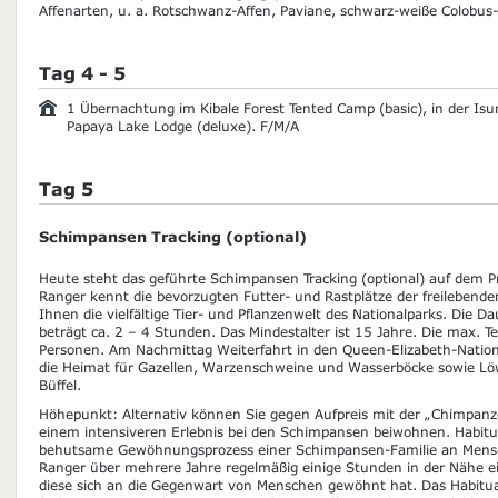
Affenarten, u. a. Rotschwanz-Affen, Paviane, schwarz-weiße Colobus
Tag 4 - 5
1 Übernachtung im Kibale Forest Tented Camp (basic), in der Isu
Papaya Lake Lodge (deluxe). F/M/A
Tag 5
Schimpansen Tracking (optional)
Heute steht das geführte Schimpansen Tracking (optional) auf dem 
Ranger kennt die bevorzugten Futter- und Rastplätze der freilebend
Ihnen die vielfältige Tier- und Pflanzenwelt des Nationalparks. Die 
beträgt ca. 2 – 4 Stunden. Das Mindestalter ist 15 Jahre. Die max. T
Personen. Am Nachmittag Weiterfahrt in den Queen-Elizabeth-National
die Heimat für Gazellen, Warzenschweine und Wasserböcke sowie Löw
Büffel.
Höhepunkt: Alternativ können Sie gegen Aufpreis mit der „Chimpanz
einem intensiveren Erlebnis bei den Schimpansen beiwohnen. Habitua
behutsame Gewöhnungsprozess einer Schimpansen-Familie an Mens
Ranger über mehrere Jahre regelmäßig einige Stunden in der Nähe e
diese sich an die Gegenwart von Menschen gewöhnt hat. Das Habitu