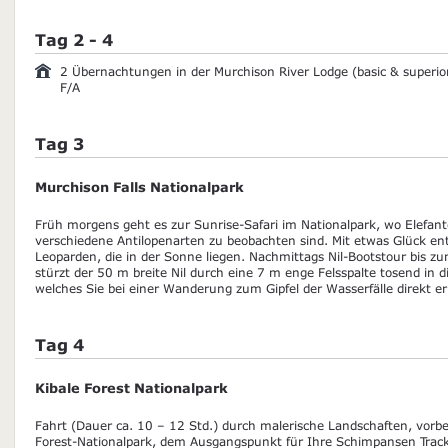
Tag 2 - 4
2 Übernachtungen in der Murchison River Lodge (basic & superio
F/A
Tag 3
Murchison Falls Nationalpark
Früh morgens geht es zur Sunrise-Safari im Nationalpark, wo Elefante
verschiedene Antilopenarten zu beobachten sind. Mit etwas Glück e
Leoparden, die in der Sonne liegen. Nachmittags Nil-Bootstour bis zu
stürzt der 50 m breite Nil durch eine 7 m enge Felsspalte tosend in di
welches Sie bei einer Wanderung zum Gipfel der Wasserfälle direkt e
Tag 4
Kibale Forest Nationalpark
Fahrt (Dauer ca. 10 – 12 Std.) durch malerische Landschaften, vorb
Forest-Nationalpark, dem Ausgangspunkt für Ihre Schimpansen Tracki