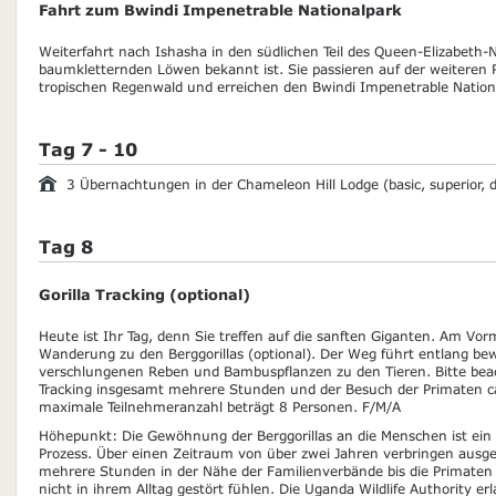
Fahrt zum Bwindi Impenetrable Nationalpark
Weiterfahrt nach Ishasha in den südlichen Teil des Queen-Elizabeth-N
baumkletternden Löwen bekannt ist. Sie passieren auf der weiteren
tropischen Regenwald und erreichen den Bwindi Impenetrable Nationa
Tag 7 - 10
3 Übernachtungen in der Chameleon Hill Lodge (basic, superior, 
Tag 8
Gorilla Tracking (optional)
Heute ist Ihr Tag, denn Sie treffen auf die sanften Giganten. Am Vo
Wanderung zu den Berggorillas (optional). Der Weg führt entlang be
verschlungenen Reben und Bambuspflanzen zu den Tieren. Bitte beach
Tracking insgesamt mehrere Stunden und der Besuch der Primaten ca
maximale Teilnehmeranzahl beträgt 8 Personen. F/M/A
Höhepunkt: Die Gewöhnung der Berggorillas an die Menschen ist ein
Prozess. Über einen Zeitraum von über zwei Jahren verbringen ausge
mehrere Stunden in der Nähe der Familienverbände bis die Primaten
nicht in ihrem Alltag gestört fühlen. Die Uganda Wildlife Authority e