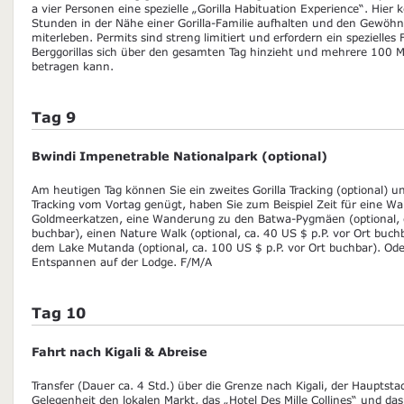
a vier Personen eine spezielle „Gorilla Habituation Experience“. Hier 
Stunden in der Nähe einer Gorilla-Familie aufhalten und den Gewö
miterleben. Permits sind streng limitiert und erfordern ein spezielles 
Berggorillas sich über den gesamten Tag hinzieht und mehrere 100 
betragen kann.
Tag 9
Bwindi Impenetrable Nationalpark (optional)
Am heutigen Tag können Sie ein zweites Gorilla Tracking (optional
Tracking vom Vortag genügt, haben Sie zum Beispiel Zeit für eine W
Goldmeerkatzen, eine Wanderung zu den Batwa-Pygmäen (optional, c
buchbar), einen Nature Walk (optional, ca. 40 US $ p.P. vor Ort buch
dem Lake Mutanda (optional, ca. 100 US $ p.P. vor Ort buchbar). Od
Entspannen auf der Lodge. F/M/A
Tag 10
Fahrt nach Kigali & Abreise
Transfer (Dauer ca. 4 Std.) über die Grenze nach Kigali, der Hauptst
Gelegenheit den lokalen Markt, das „Hotel Des Mille Collines“ und da