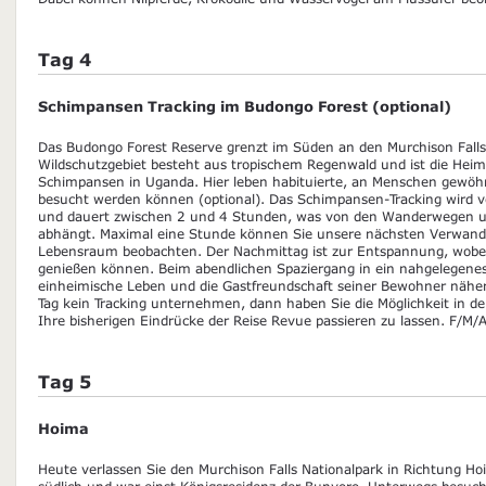
Tag 4
Schimpansen Tracking im Budongo Forest (optional)
Das Budongo Forest Reserve grenzt im Süden an den Murchison Falls
Wildschutzgebiet besteht aus tropischem Regenwald und ist die Heim
Schimpansen in Uganda. Hier leben habituierte, an Menschen gewöh
besucht werden können (optional). Das Schimpansen-Tracking wird v
und dauert zwischen 2 und 4 Stunden, was von den Wanderwegen un
abhängt. Maximal eine Stunde können Sie unsere nächsten Verwandt
Lebensraum beobachten. Der Nachmittag ist zur Entspannung, wobei 
genießen können. Beim abendlichen Spaziergang in ein nahgelegenes
einheimische Leben und die Gastfreundschaft seiner Bewohner näh
Tag kein Tracking unternehmen, dann haben Sie die Möglichkeit in 
Ihre bisherigen Eindrücke der Reise Revue passieren zu lassen. F/M/
Tag 5
Hoima
Heute verlassen Sie den Murchison Falls Nationalpark in Richtung Ho
südlich und war einst Königsresidenz der Bunyoro. Unterwegs besuch