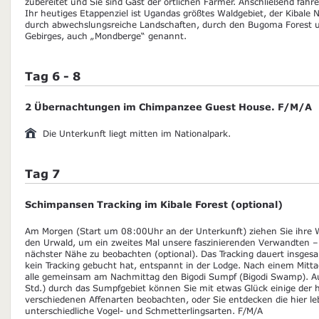
zubereitet und Sie sind Gast der örtlichen Farmer. Anschließend fahr
Ihr heutiges Etappenziel ist Ugandas größtes Waldgebiet, der Kibale N
durch abwechslungsreiche Landschaften, durch den Bugoma Forest u
Gebirges, auch „Mondberge“ genannt.
Tag 6 - 8
2 Übernachtungen im Chimpanzee Guest House. F/M/A
Die Unterkunft liegt mitten im Nationalpark.
Tag 7
Schimpansen Tracking im Kibale Forest (optional)
Am Morgen (Start um 08:00Uhr an der Unterkunft) ziehen Sie ihre
den Urwald, um ein zweites Mal unsere faszinierenden Verwandten 
nächster Nähe zu beobachten (optional). Das Tracking dauert insges
kein Tracking gebucht hat, entspannt in der Lodge. Nach einem Mitt
alle gemeinsam am Nachmittag den Bigodi Sumpf (Bigodi Swamp). A
Std.) durch das Sumpfgebiet können Sie mit etwas Glück einige der h
verschiedenen Affenarten beobachten, oder Sie entdecken die hier 
unterschiedliche Vogel- und Schmetterlingsarten. F/M/A