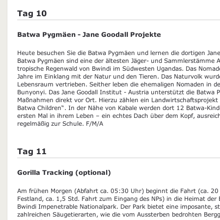
Tag 10
Batwa Pygmäen - Jane Goodall Projekte
Heute besuchen Sie die Batwa Pygmäen und lernen die dortigen Jane
Batwa Pygmäen sind eine der ältesten Jäger- und Sammlerstämme Af
tropische Regenwald von Bwindi im Südwesten Ugandas. Das Nomade
Jahre im Einklang mit der Natur und den Tieren. Das Naturvolk wur
Lebensraum vertrieben. Seither leben die ehemaligen Nomaden in d
Bunyonyi. Das Jane Goodall Institut - Austria unterstützt die Batwa
Maßnahmen direkt vor Ort. Hierzu zählen ein Landwirtschaftsprojekt
Batwa Children“. In der Nähe von Kabale werden dort 12 Batwa-Kind
ersten Mal in ihrem Leben – ein echtes Dach über dem Kopf, ausre
regelmäßig zur Schule. F/M/A
Tag 11
Gorilla Tracking (optional)
Am frühen Morgen (Abfahrt ca. 05:30 Uhr) beginnt die Fahrt (ca. 20
Festland, ca. 1,5 Std. Fahrt zum Eingang des NPs) in die Heimat der 
Bwindi Impenetrable Nationalpark. Der Park bietet eine imposante, st
zahlreichen Säugetierarten, wie die vom Aussterben bedrohten Berggo