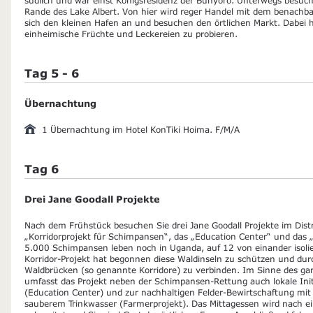
Rande des Lake Albert. Von hier wird reger Handel mit dem benachba
sich den kleinen Hafen an und besuchen den örtlichen Markt. Dabei h
einheimische Früchte und Leckereien zu probieren.
Tag 5 - 6
Übernachtung
1 Übernachtung im Hotel KonTiki Hoima. F/M/A
Tag 6
Drei Jane Goodall Projekte
Nach dem Frühstück besuchen Sie drei Jane Goodall Projekte im Distr
„Korridorprojekt für Schimpansen“, das „Education Center“ und das
5.000 Schimpansen leben noch in Uganda, auf 12 von einander isolie
Korridor-Projekt hat begonnen diese Waldinseln zu schützen und dur
Waldbrücken (so genannte Korridore) zu verbinden. Im Sinne des ga
umfasst das Projekt neben der Schimpansen-Rettung auch lokale Ini
(Education Center) und zur nachhaltigen Felder-Bewirtschaftung mi
sauberem Trinkwasser (Farmerprojekt). Das Mittagessen wird nach ei