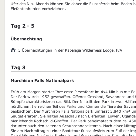
Ufer des Nils. Abends können Sie daher die Flusspferde beim Baden
Elefantenherden vorbeiziehen.
Tag 2 - 5
Übernachtung
3 Übernachtungen in der Kabalega Wilderness Lodge. F/A
Tag 3
Murchison Falls Nationalpark
Früh am Morgen startet Ihre erste Pirschfahrt im 4x4 Minibus mit Fen
Der Park wurde 1952 geschaffen. Offenes Grasland, Savannen- und 
Sümpfe charakterisieren das Bild. Der Nil teilt den Park in zwei Hälft
nördlichen, tierreichen Teil des Parks und können die Tiere der Sav
beobachten. Der Murchison Falls Nationalpark umfasst 3.840 km² u
Säugetierarten. Sie halten Ausschau nach Elefanten, Löwen, Uganda-
hier lebende Rothschild-Giraffen. Der Park beheimatet zudem ca. 45
darunter auch den seltenen Schuhschnabelstorch. Nach einer Mittags
Sie am Nachmittag zu einer Bootstour flussaufwärts zum Fuß der im
Dabei können Nilpferde, Krokodile und Wasservögel am Flussufer be