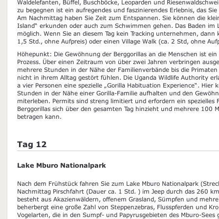
Waldelefanten, Büffel, Buschböcke, Leoparden und Riesenwaldschwein
zu begegnen ist ein aufregendes und faszinierendes Erlebnis, das Si
Am Nachmittag haben Sie Zeit zum Entspannen. Sie können die kleine
Island“ erkunden oder auch zum Schwimmen gehen. Das Baden im L
möglich. Wenn Sie an diesem Tag kein Tracking unternehmen, dann k
1,5 Std., ohne Aufpreis) oder einen Village Walk (ca. 2 Std, ohne A
Höhepunkt: Die Gewöhnung der Berggorillas an die Menschen ist ein
Prozess. Über einen Zeitraum von über zwei Jahren verbringen ausge
mehrere Stunden in der Nähe der Familienverbände bis die Primaten
nicht in ihrem Alltag gestört fühlen. Die Uganda Wildlife Authority e
a vier Personen eine spezielle „Gorilla Habituation Experience“. Hier 
Stunden in der Nähe einer Gorilla-Familie aufhalten und den Gewö
miterleben. Permits sind streng limitiert und erfordern ein spezielles 
Berggorillas sich über den gesamten Tag hinzieht und mehrere 100 
betragen kann.
Tag 12
Lake Mburo Nationalpark
Nach dem Frühstück fahren Sie zum Lake Mburo Nationalpark (Stre
Nachmittag Pirschfahrt (Dauer ca. 1 Std. ) im Jeep durch das 260 k
besteht aus Akazienwäldern, offenem Grasland, Sümpfen und mehre
beherbergt eine große Zahl von Steppenzebras, Flusspferden und Kro
Vogelarten, die in den Sumpf- und Papyrusgebieten des Mburo-Sees 