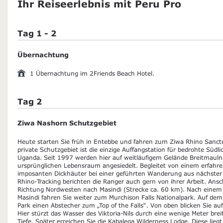
Ihr Reiseerlebnis mit Peru Pro
Tag 1 - 2
Übernachtung
1 Übernachtung im 2Friends Beach Hotel.
Tag 2
Ziwa Nashorn Schutzgebiet
Heute starten Sie früh in Entebbe und fahren zum Ziwa Rhino Sanct
private Schutzgebiet ist die einzige Auffangstation für bedrohte Südl
Uganda. Seit 1997 werden hier auf weitläufigem Gelände Breitmauln
ursprünglichen Lebensraum angesiedelt. Begleitet von einem erfahr
imposanten Dickhäuter bei einer geführten Wanderung aus nächste
Rhino-Tracking berichten die Ranger auch gern von ihrer Arbeit. Ansc
Richtung Nordwesten nach Masindi (Strecke ca. 60 km). Nach einem
Masindi fahren Sie weiter zum Murchison Falls Nationalpark. Auf d
Park einen Abstecher zum „Top of the Falls“. Von oben blicken Sie auf
Hier stürzt das Wasser des Viktoria-Nils durch eine wenige Meter brei
Tiefe. Später erreichen Sie die Kabalega Wilderness Lodge. Diese lieg