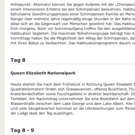
Höhepunkt: Alternativ können Sie gegen Aufpreis mit der „Chimpanz
einem intensiveren Erlebnis bei den Schimpansen beiwohnen. Habitua
behutsame Gewöhnungsprozess einer Schimpansen-Familie an Mens
Ranger über mehrere Jahre regelmäßig einige Stunden in der Nähe e
diese sich an die Gegenwart von Menschen gewöhnt hat. Das Habitu
früh morgens. Noch vor Sonnenaufgang treffen Sie den ausgebildeten
Habituation begleiten. Die maximale Teilnehmergruppe beträgt hier 
Vormittags haben Sie die Möglichkeit den Alltag der Schimpansen, 
mit ihren Babys zu beobachten. Das Habituationsprogramm dauert c
Tag 8
Queen Elizabeth Nationalpark
Heute starten Sie nach dem Frühstück in Richtung Queen Elisabeth 
Quadratkilometern finden sich Grassavannen, offenes Buschland, Flu
Kraterlandschaften sowie Feuchtgebiete in direkter Nachbarschaft. Ebe
Tierleben. Am Nachmittag unternehmen Sie eine Bootsfahrt auf dem 
Wasserstraße zwischen dem Lake George und dem Lake Albert. Hier l
und viele Säugetierarten kommen an die Uferböschungen zum Trinken
der Lodge lässt den Tag ausklingen.
Tag 8 - 9