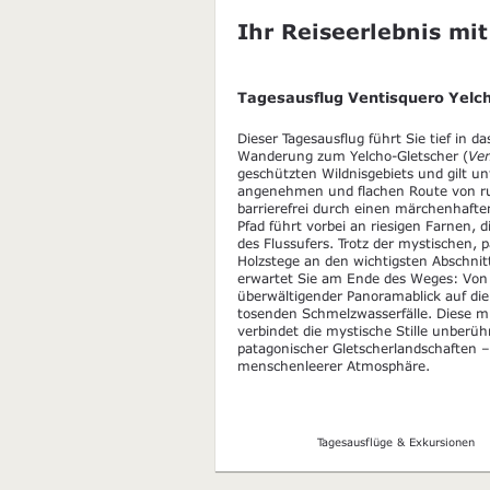
Ihr Reiseerlebnis mit
Tagesausflug Ventisquero Yelc
Dieser Tagesausflug führt Sie tief in 
Wanderung zum Yelcho-Gletscher (
Ven
geschützten Wildnisgebiets und gilt u
angenehmen und flachen Route von ru
barrierefrei durch einen märchenhafte
Pfad führt vorbei an riesigen Farnen,
des Flussufers. Trotz der mystischen
Holzstege an den wichtigsten Abschnit
erwartet Sie am Ende des Weges: Von e
überwältigender Panoramablick auf di
tosenden Schmelzwasserfälle. Diese mi
verbindet die mystische Stille unberü
patagonischer Gletscherlandschaften – 
menschenleerer Atmosphäre.
Tagesausflüge & Exkursionen