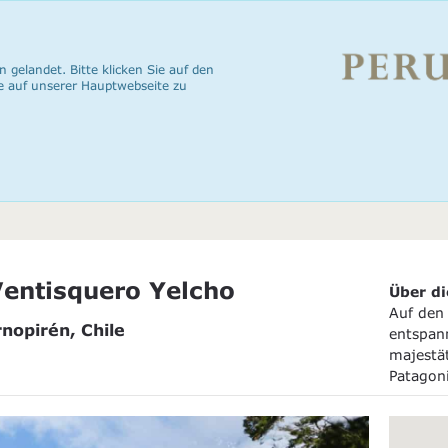
n gelandet. Bitte klicken Sie auf den
e auf unserer Hauptwebseite zu
entisquero Yelcho
Über di
Auf den 
rnopirén, Chile
entspan
majestät
Patagon