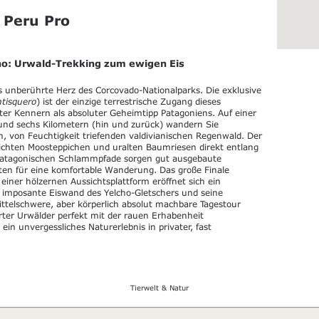
 Peru Pro
ho: Urwald-Trekking zum ewigen Eis
das unberührte Herz des Corcovado-Nationalparks. Die exklusive
tisquero
) ist der einzige terrestrische Zugang dieses
nter Kennern als absoluter Geheimtipp Patagoniens. Auf einer
nd sechs Kilometern (hin und zurück) wandern Sie
n, von Feuchtigkeit triefenden valdivianischen Regenwald. Der
 dichten Moosteppichen und uralten Baumriesen direkt entlang
, patagonischen Schlammpfade sorgen gut ausgebaute
ten für eine komfortable Wanderung. Das große Finale
iner hölzernen Aussichtsplattform eröffnet sich ein
e imposante Eiswand des Yelcho-Gletschers und seine
ttelschwere, aber körperlich absolut machbare Tagestour
hrter Urwälder perfekt mit der rauen Erhabenheit
ein unvergessliches Naturerlebnis in privater, fast
Tierwelt & Natur